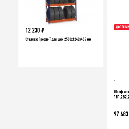
ДОСТАВИМ
12 230
₽
9 406
₽
10451
Стеллаж Профи-Т для шин 2500x1240x455 мм
₽
 шт.
Стеллаж мет
2000x1060x30
-
Шкаф ант
181.2B2.
97 483