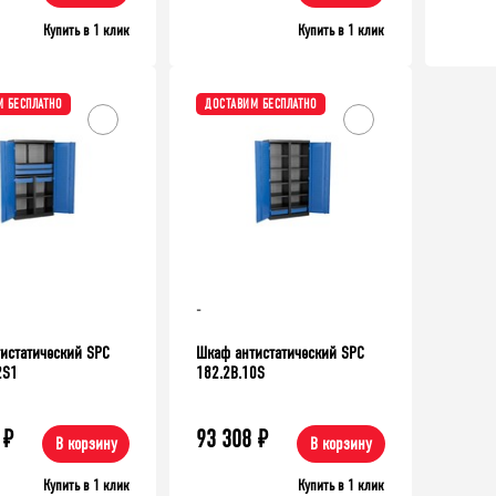
Купить в 1 клик
Купить в 1 клик
 БЕСПЛАТНО
ДОСТАВИМ БЕСПЛАТНО
39 335
₽
Верстак TNC 121.17.1-1
аллический ТСУ Универсал,
0 мм. Полки: метал. 4 шт.
-
истатический SPC
Шкаф антистатический SPC
2S1
182.2B.10S
₽
93 308
₽
В корзину
В корзину
Купить в 1 клик
Купить в 1 клик