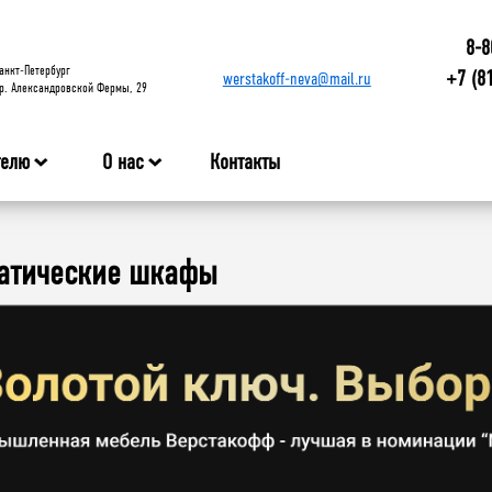
8-8
анкт-Петербург
+7 (8
werstakoff-neva@mail.ru
р. Александровской Фермы, 29
телю
О нас
Контакты
татические шкафы