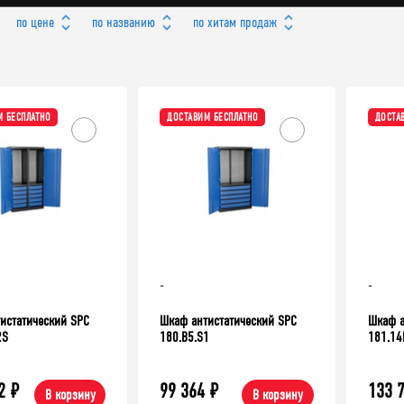
по цене
по названию
по хитам продаж
 БЕСПЛАТНО
ДОСТАВИМ БЕСПЛАТНО
ДОСТА
-
-
ХИТ!
ДОСТАВИМ БЕСПЛАТНО
истатический SPC
Шкаф антистатический SPC
Шкаф а
2S
180.B5.S1
181.14
2
₽
99 364
₽
133 
В корзину
В корзину