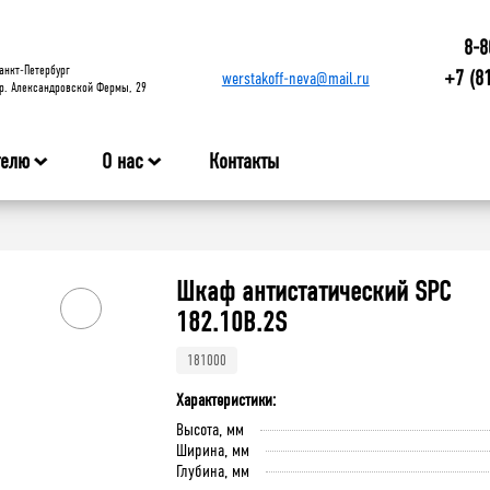
8-8
анкт-Петербург
+7 (8
werstakoff-neva@mail.ru
р. Александровской Фермы, 29
телю
О нас
Контакты
Шкаф антистатический SPC
182.10B.2S
181000
Характеристики:
Высота, мм
Ширина, мм
Глубина, мм