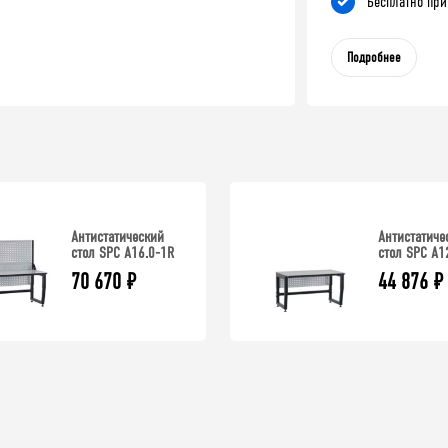
Бесплатно при
Подробнее
Антистатический
Антистатиче
стол SPC A16.0-1R
стол SPC A1
70 670
₽
44 876
₽