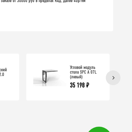
 заказе от 30000 руб в пределах КАД. Далее 40р/км
Угловой модуль
ский
стола SPC А 07L
2.0
(левый)
35 198
₽