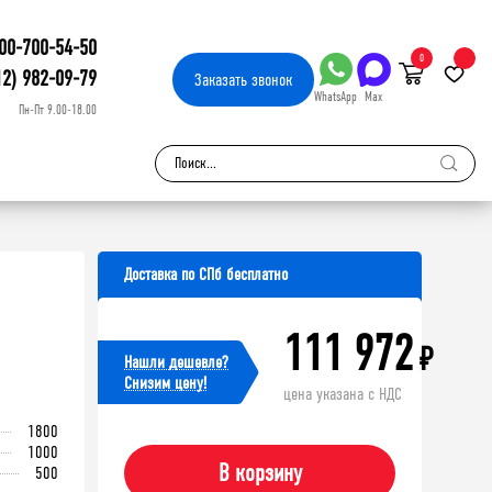
00-700-54-50
0
12) 982-09-79
Заказать
звонок
WhatsApp
Max
Пн-Пт 9.00-18.00
Доставка по СПб бесплатно
111 972
₽
Нашли дешевле?
Cнизим цену!
цена указана с НДС
1800
1000
В корзину
500