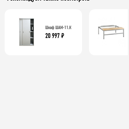
Шкаф ШАМ-11.К
20 997
₽