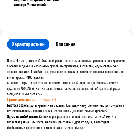
Верстак столярный «Опытный
мастер» Ученический
Характеристики
Описание
Профи-Т - это усиленный быстросборный стеллаж на зацепных креплениях для хранения
тяжелых штучных и коробочных грузов, инструментов, запчастей, крупногабаритных
товаров, техники. Подойдет для установки на складах, производственных предприятиях,
в мастерских, СТО, гаражах.
Стеллаж Профи-Т с фанерным настилом - бюджетный вариант для хранения легких
грузов до 300-350 кг. Настил изготавливается из листа влагостойкой фанеры березы
толщиной 10 мм сорта 4/4.
Преимущества серии Профи-Т
Быстрая сборка.
Ярусы крепятся на зацепах, благодаря чему стеллаж быстро собирается
без использования специальных инструментов и дополнительных крепежей;
Ярусы на любой высоте.
Стойки перфорированы по всей длине с шагом 45 мм, что
позволяет размещать ярусы на любом расстоянии друг от друга, а благодаря
безболтовому креплению это можно сделать очень быстро;