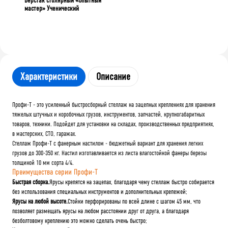
Верстак столярный «Опытный
мастер» Ученический
Характеристики
Описание
Профи-Т - это усиленный быстросборный стеллаж на зацепных креплениях для хранения
тяжелых штучных и коробочных грузов, инструментов, запчастей, крупногабаритных
товаров, техники. Подойдет для установки на складах, производственных предприятиях,
в мастерских, СТО, гаражах.
Стеллаж Профи-Т с фанерным настилом - бюджетный вариант для хранения легких
грузов до 300-350 кг. Настил изготавливается из листа влагостойкой фанеры березы
толщиной 10 мм сорта 4/4.
Преимущества серии Профи-Т
Быстрая сборка.
Ярусы крепятся на зацепах, благодаря чему стеллаж быстро собирается
без использования специальных инструментов и дополнительных крепежей;
Ярусы на любой высоте.
Стойки перфорированы по всей длине с шагом 45 мм, что
позволяет размещать ярусы на любом расстоянии друг от друга, а благодаря
безболтовому креплению это можно сделать очень быстро;