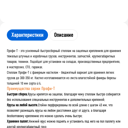
Характеристики
Описание
Профи-Т - это усиленный быстросборный стеллаж на зацепных креплениях для хранения
тяжелых штучных и коробочных грузов, инструментов, запчастей, крупногабаритных
товаров, техники. Подойдет для установки на складах, производственных предприятиях,
в мастерских, СТО, гаражах.
Стеллаж Профи-Т с фанерным настилом - бюджетный вариант для хранения легких
грузов до 300-350 кг. Настил изготавливается из листа влагостойкой фанеры березы
толщиной 10 мм сорта 4/4.
Преимущества серии Профи-Т
Быстрая сборка.
Ярусы крепятся на зацепах, благодаря чему стеллаж быстро собирается
без использования специальных инструментов и дополнительных крепежей;
Ярусы на любой высоте.
Стойки перфорированы по всей длине с шагом 45 мм, что
позволяет размещать ярусы на любом расстоянии друг от друга, а благодаря
безболтовому креплению это можно сделать очень быстро;
Хранение паллет.
Нижний ярус можно поднять и установить под него на пол паллету или
другой крупногабаритный груз;