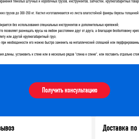
ранения тяжелых штучных и коробочных грузов, инструментов, запчастей, крупногабаритных товар
х грузов до 300-350 кг. Настил изготавливается из листа влагостойкой фанеры березы толщиной 
обирается без использования специальных инструментов и дополнительных крепежей;
то позволяет размещать ярусы на любом расстоянии друг от друга, а благодаря безболтовому кре
лету или другой крупногабаритный груз;
о при необходимости его можно быстро заменить на металлический сплошной или перфорированный
я длины, установить к стене или в несколько рядов "спина к спине", или поставить отдельно сто
Получить консультацию
вывоз
Доставка по