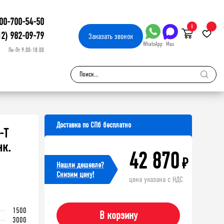
00-700-54-50
0
12) 982-09-79
Заказать
звонок
WhatsApp
Max
Пн-Пт 9.00-18.00
Доставка по СПб бесплатно
-Т
нк.
42 870
₽
Нашли дешевле?
Cнизим цену!
цена указана с НДС
1500
В корзину
3000