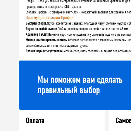
Профи-Т - это усиленный быстросборный стеллаж на зацепных креплениях для х
предприятиях, в мастерских, СТО, гаражах.
Стеллаж Профи-Т с фанерным настилом - бюджетный вариант для хранения легки
Преимущества серии Профи-Т
Быстрая сборка.
Ярусы крепятся на зацепах, благодаря чему стеллаж быстро с
Ярусы на любой высоте.
Стойки перфорированы по всей длине с шагом 45 мм, ч
Хранение паллет.
Нижний ярус можно поднять и установить под него на пол пал
Можно комбинировать настилы.
Стеллаж поставляется с фанерным настилом, н
автомобильных шин или нестандартных грузов;
Разные варианты установки.
Можно соединять стеллажи в линию без ограничени
Мы поможем вам сделать
правильный выбор
Оплата
Само