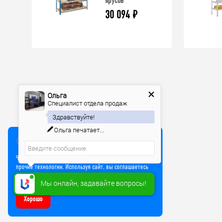
ярусов
30 094
₽
Ольга
Специалист отдела продаж
Здравствуйте!
Ольга
печатает...
Мы используем куки
Чтобы улучшить работу сайта, мы используем Cookie и
прочие технологии. Используя сайт, вы соглашаетесь
на обработку файлов Cookie
Мы онлайн, задавайте вопросы!
Хорошо