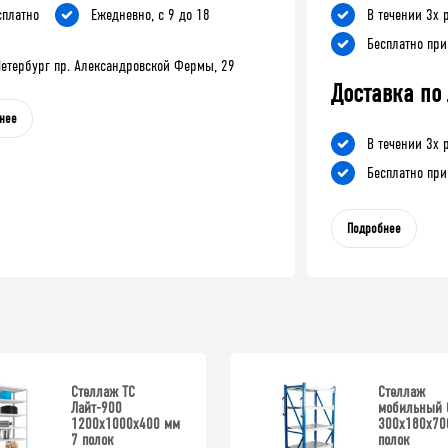
сплатно
Ежедневно, с 9 до 18
В течении 3х 
Бесплатно при
-Петербург пр. Александровской Фермы, 29
Доставка по
нее
В течении 3х 
Бесплатно при
Подробнее
Стеллаж ТС
Стеллаж
Лайт-900
мобильный 
1200х1000х400 мм
300x180x70
7 полок
полок