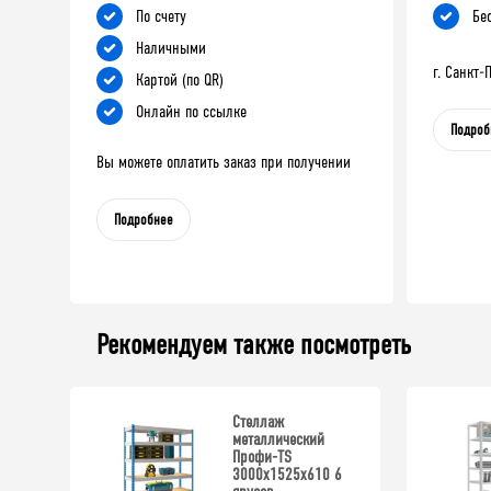
По счету
Бе
Наличными
г. Санкт
Картой (по QR)
Онлайн по ссылке
Подроб
Вы можете оплатить заказ при получении
Подробнее
Рекомендуем также посмотреть
Стеллаж
металлический
Профи-TS
3000х1525х610 6