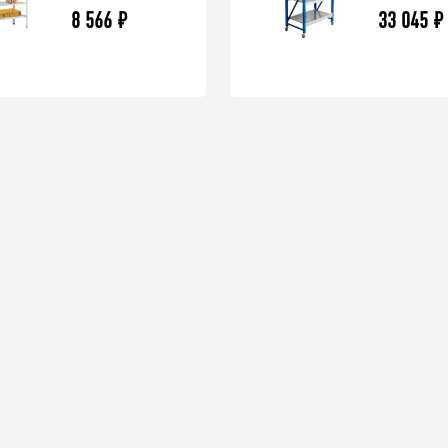
8 566
₽
33 045
₽