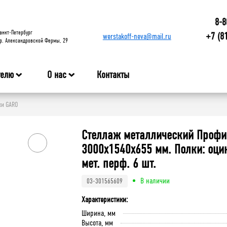
8-8
анкт-Петербург
+7 (8
werstakoff-neva@mail.ru
р. Александровской Фермы, 29
телю
О нас
Контакты
жи GARO
Стеллаж металлический Профи
3000x1540x655 мм. Полки: оци
мет. перф. 6 шт.
В наличии
03-301565609
Характеристики:
Ширина, мм
Высота, мм