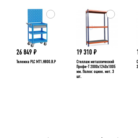
26 849
₽
19 310
₽
Тележка PLC МT1.H800.В.Р
Стеллаж металлический
Профи-Т 2000x1240x1005
мм. Полки: оцинк. мет. 3
шт.