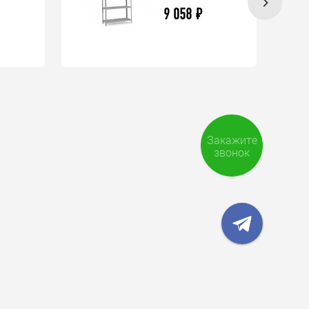
9 058
₽
Закажите
звонок