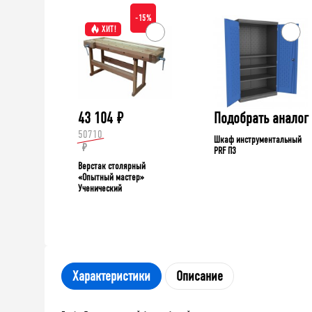
-15%
ХИТ!
43 104
₽
Подобрать аналог
50710
Шкаф инструментальный
₽
PRF П3
Верстак столярный
«Опытный мастер»
Ученический
Характеристики
Описание