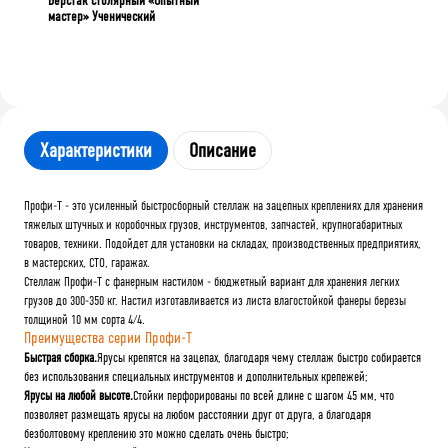
Верстак столярный «Опытный
мастер» Ученический
Характеристики
Описание
Профи-Т - это усиленный быстросборный стеллаж на зацепных креплениях для хранения
тяжелых штучных и коробочных грузов, инструментов, запчастей, крупногабаритных
товаров, техники. Подойдет для установки на складах, производственных предприятиях,
в мастерских, СТО, гаражах.
Стеллаж Профи-Т с фанерным настилом - бюджетный вариант для хранения легких
грузов до 300-350 кг. Настил изготавливается из листа влагостойкой фанеры березы
толщиной 10 мм сорта 4/4.
Преимущества серии Профи-Т
Быстрая сборка.
Ярусы крепятся на зацепах, благодаря чему стеллаж быстро собирается
без использования специальных инструментов и дополнительных крепежей;
Ярусы на любой высоте.
Стойки перфорированы по всей длине с шагом 45 мм, что
позволяет размещать ярусы на любом расстоянии друг от друга, а благодаря
безболтовому креплению это можно сделать очень быстро;