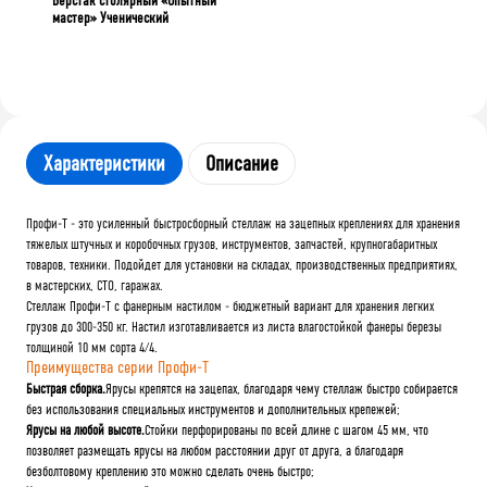
Верстак столярный «Опытный
мастер» Ученический
Характеристики
Описание
Профи-Т - это усиленный быстросборный стеллаж на зацепных креплениях для хранения
тяжелых штучных и коробочных грузов, инструментов, запчастей, крупногабаритных
товаров, техники. Подойдет для установки на складах, производственных предприятиях,
в мастерских, СТО, гаражах.
Стеллаж Профи-Т с фанерным настилом - бюджетный вариант для хранения легких
грузов до 300-350 кг. Настил изготавливается из листа влагостойкой фанеры березы
толщиной 10 мм сорта 4/4.
Преимущества серии Профи-Т
Быстрая сборка.
Ярусы крепятся на зацепах, благодаря чему стеллаж быстро собирается
без использования специальных инструментов и дополнительных крепежей;
Ярусы на любой высоте.
Стойки перфорированы по всей длине с шагом 45 мм, что
позволяет размещать ярусы на любом расстоянии друг от друга, а благодаря
безболтовому креплению это можно сделать очень быстро;