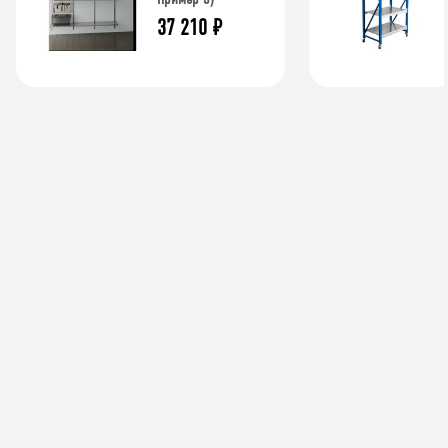
37 210
₽