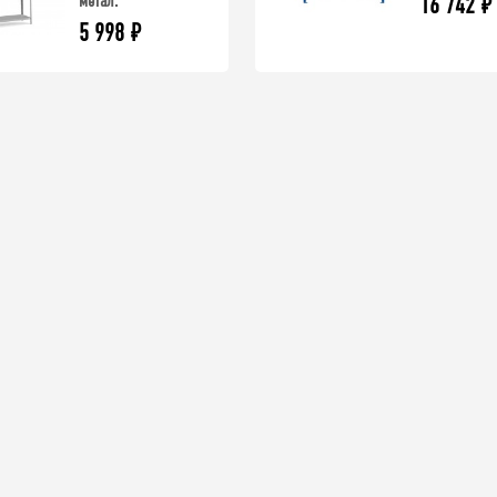
метал.
16 742
₽
5 998
₽