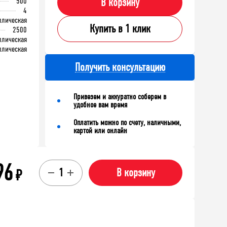
500
В корзину
4
ллическая
Купить в 1 клик
2500
ллическая
ллическая
Получить консультацию
Привезем и аккуратно соберем в
удобное вам время
Оплатить можно по счету, наличными,
картой или онлайн
96
₽
В корзину