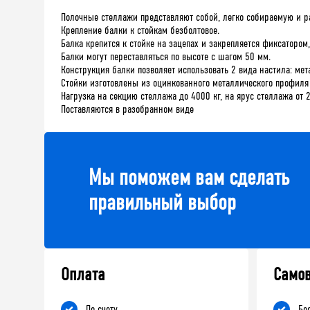
Полочные стеллажи представляют собой, легко собираемую и р
Крепление балки к стойкам безболтовое.
Балка крепится к стойке на зацепах и закрепляется фиксаторо
Балки могут переставляться по высоте с шагом 50 мм.
Конструкция балки позволяет использовать 2 вида настила: ме
Стойки изготовлены из оцинкованного металлического профиля
Нагрузка на секцию стеллажа до 4000 кг, на ярус стеллажа от 
Поставляются в разобранном виде
Мы поможем вам сделать
правильный выбор
Оплата
Само
По счету
Бе