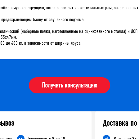
азбираемую конструкцию, которая состоит из вертикальных рам, закрепленных
м, предохраняющим балку от случайного подъема.
таллический (наборные полки, изготовленные из оцинкованного металла) и ДС
 55х47мм.
200 до 600 кг, в зависимости от ширины яруса.
Получить консультацию
вывоз
Доставка по
сплатно
Ежедневно, с 9 до 18
В течении 3х 