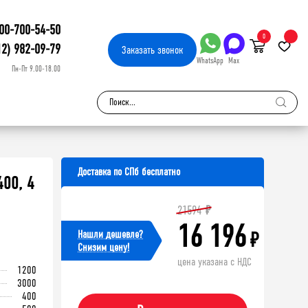
00-700-54-50
0
12) 982-09-79
Заказать
звонок
WhatsApp
Max
Пн-Пт 9.00-18.00
Доставка по СПб бесплатно
00, 4
21594
₽
16 196
Нашли дешевле?
₽
Cнизим цену!
цена указана с НДС
1200
3000
400