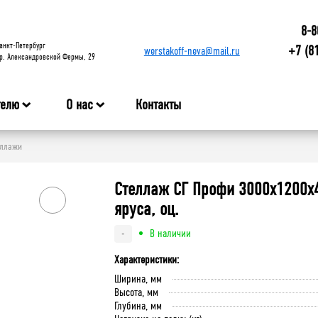
8-8
анкт-Петербург
+7 (8
werstakoff-neva@mail.ru
р. Александровской Фермы, 29
телю
О нас
Контакты
еллажи
Стеллаж СГ Профи 3000х1200х4
яруса, оц.
В наличии
-
Характеристики:
Ширина, мм
Высота, мм
Глубина, мм