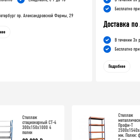
Бесплатно при
-Петербург пр. Александровской Фермы, 29
Доставка по
нее
В течении 3х 
Бесплатно при
Подробнее
Стеллаж
Стеллаж
металличес
стационарный СТ-4
Профи-Т
300x150x1000 4
2500x1540x
полки
мм. Полки: 