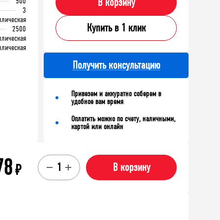
500
В корзину
3
ллическая
Купить в 1 клик
2500
ллическая
ллическая
Получить консультацию
Привезем и аккуратно соберем в
удобное вам время
Оплатить можно по счету, наличными,
картой или онлайн
78
₽
В корзину