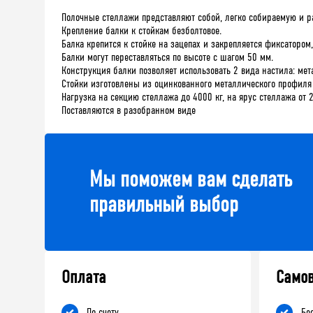
Полочные стеллажи представляют собой, легко собираемую и р
Крепление балки к стойкам безболтовое.
Балка крепится к стойке на зацепах и закрепляется фиксаторо
Балки могут переставляться по высоте с шагом 50 мм.
Конструкция балки позволяет использовать 2 вида настила: ме
Стойки изготовлены из оцинкованного металлического профиля
Нагрузка на секцию стеллажа до 4000 кг, на ярус стеллажа от 
Поставляются в разобранном виде
Мы поможем вам сделать
правильный выбор
Оплата
Само
По счету
Бе