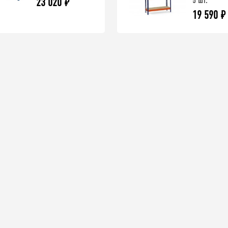
5 шт.
23 020
₽
19 590
₽