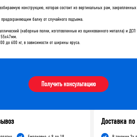
азбираемую конструкцию, которая состоит из вертикальных рам, закрепленных
м, предохраняющим балку от случайного подъема.
таллический (наборные полки, изготовленные из оцинкованного металла) и ДС
 55х47мм.
200 до 600 кг, в зависимости от ширины яруса.
Получить консультацию
вывоз
Доставка по
сплатно
Ежедневно, с 9 до 18
В течении 3х 