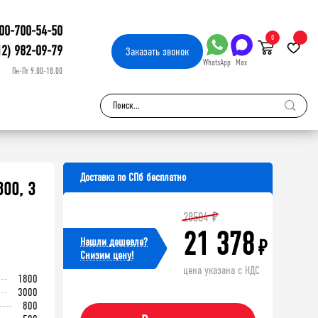
00-700-54-50
0
12) 982-09-79
Заказать
звонок
WhatsApp
Max
Пн-Пт 9.00-18.00
Доставка по СПб бесплатно
00, 3
28504
₽
21 378
Нашли дешевле?
₽
Cнизим цену!
цена указана с НДС
1800
3000
800