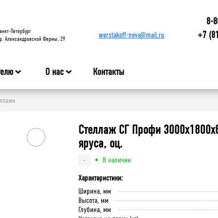
8-8
анкт-Петербург
+7 (8
werstakoff-neva@mail.ru
р. Александровской Фермы, 29
телю
О нас
Контакты
еллажи
Стеллаж СГ Профи 3000х1800х8
яруса, оц.
В наличии
-
Характеристики:
Ширина, мм
Высота, мм
Глубина, мм