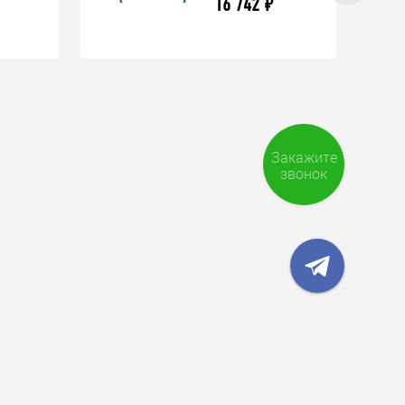
16 742
₽
Закажите
звонок