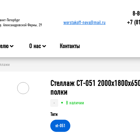
8-8
анкт-Петербург
+7 (8
werstakoff-neva@mail.ru
р. Александровской Фермы, 29
телю
О нас
Контакты
еллажи
Стеллаж СТ-051 2000х1800х65
полки
В наличии
-
Теги
st-051