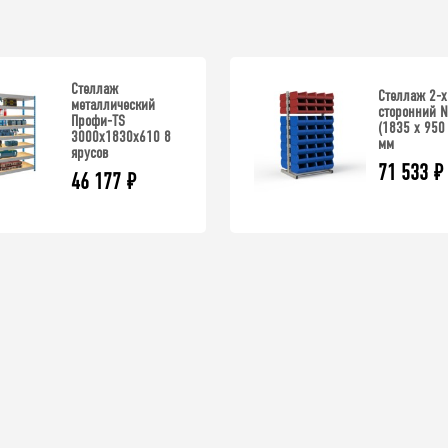
Стеллаж
Стеллаж 2-х
металлический
сторонний 
Профи-TS
(1835 х 950
3000х1830х610 8
мм
ярусов
71 533
₽
46 177
₽