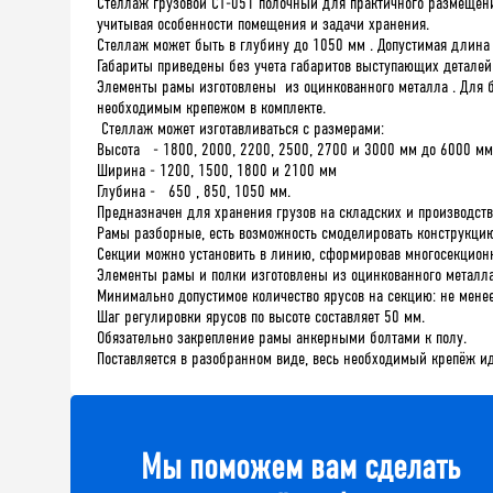
Стеллаж грузовой СТ-051 полочный для практичного размещения
учитывая особенности помещения и задачи хранения.
Стеллаж может быть в глубину до 1050 мм . Допустимая длина 
Габариты приведены без учета габаритов выступающих деталей (с
Элементы рамы изготовлены из оцинкованного металла . Для б
необходимым крепежом в комплекте.
Стеллаж может изготавливаться с размерами:
Высота - 1800, 2000, 2200, 2500, 2700 и 3000 мм до 6000 мм
Ширина - 1200, 1500, 1800 и 2100 мм
Глубина - 650 , 850, 1050 мм.
Предназначен для хранения грузов на складских и производст
Рамы разборные, есть возможность смоделировать конструкцию 
Секции можно установить в линию, сформировав многосекционн
Элементы рамы и полки изготовлены из оцинкованного металла
Минимально допустимое количество ярусов на секцию: не менее
Шаг регулировки ярусов по высоте составляет 50 мм.
Обязательно закрепление рамы анкерными болтами к полу.
Поставляется в разобранном виде, весь необходимый крепёж ид
Мы поможем вам сделать