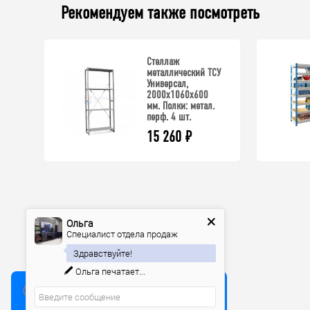
Рекомендуем также посмотреть
Стеллаж
металлический ТСУ
Универсал,
2000x1060x600
мм. Полки: метал.
перф. 4 шт.
15 260
₽
Ольга
Специалист отдела продаж
Здравствуйте!
Ольга
печатает...
Мы используем куки