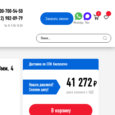
00-700-54-50
0
12) 982-09-79
Заказать
звонок
WhatsApp
Max
Пн-Пт 9.00-18.00
Доставка по СПб бесплатно
0мм. 4
41 272
₽
Нашли дешевле?
Cнизим цену!
цена указана с НДС
В корзину