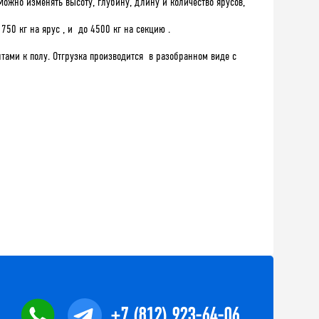
Можно изменять высоту, глубину, длину и количество ярусов,
50 кг на ярус , и до 4500 кг на секцию .
ами к полу. Отгрузка производится в разобранном виде с
+7 (812) 923-64-06