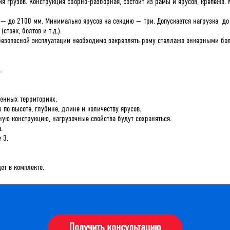
 грузов. Конструкция сборно-разборная, состоит из рамы и ярусов, крепежа. 
— до 2100 мм. Минимально ярусов на секцию — три. Допускается нагрузка до 7
тоек, болтов и т.д.).
езопасной эксплуатации необходимо закреплять раму стеллажа анкерными болт
.
венных территориях.
по высоте, глубине, длине и количеству ярусов.
ую конструкцию, нагрузочные свойства будут сохраняться.
.
 3.
ет в комплекте.
Получить консультацию