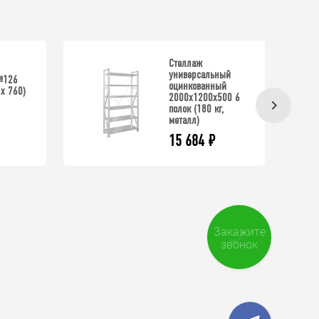
Стеллаж
универсальный
№126
оцинкованный
 х 760)
2000x1200x500 6
полок (180 кг,
металл)
15 684
₽
Закажите
звонок