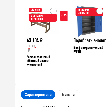
ХИТ!
ДОСТАВИМ
БЕСПЛАТНО
-15%
ДОСТАВИМ
БЕСПЛАТНО
43 104
₽
Подобрать аналог
50710
Шкаф инструментальный
₽
PRF П3
Верстак столярный
«Опытный мастер»
Ученический
Характеристики
Описание