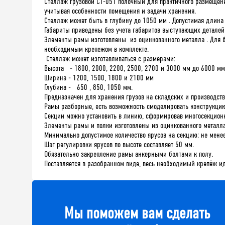
Стеллаж грузовой СТ-051 полочный для практичного размещения
учитывая особенности помещения и задачи хранения.
Стеллаж может быть в глубину до 1050 мм . Допустимая длина 
Габариты приведены без учета габаритов выступающих деталей (с
Элементы рамы изготовлены из оцинкованного металла . Для б
необходимым крепежом в комплекте.
Стеллаж может изготавливаться с размерами:
Высота - 1800, 2000, 2200, 2500, 2700 и 3000 мм до 6000 мм
Ширина - 1200, 1500, 1800 и 2100 мм
Глубина - 650 , 850, 1050 мм.
Предназначен для хранения грузов на складских и производст
Рамы разборные, есть возможность смоделировать конструкцию 
Секции можно установить в линию, сформировав многосекционн
Элементы рамы и полки изготовлены из оцинкованного металла
Минимально допустимое количество ярусов на секцию: не менее
Шаг регулировки ярусов по высоте составляет 50 мм.
Обязательно закрепление рамы анкерными болтами к полу.
Поставляется в разобранном виде, весь необходимый крепёж ид
Мы поможем вам сделать