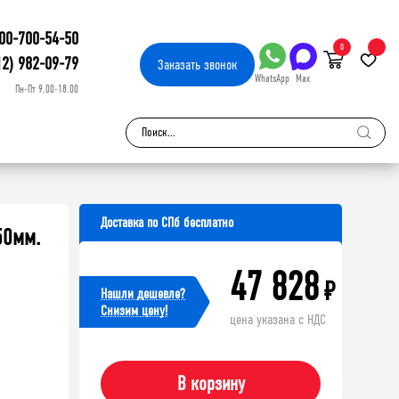
00-700-54-50
0
12) 982-09-79
Заказать
звонок
WhatsApp
Max
Пн-Пт 9.00-18.00
Доставка по СПб бесплатно
50мм.
47 828
₽
Нашли дешевле?
Cнизим цену!
цена указана с НДС
В корзину