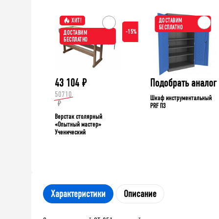
ХИТ!
ДОСТАВИМ
БЕСПЛАТНО
-15%
ДОСТАВИМ
БЕСПЛАТНО
43 104
₽
Подобрать аналог
50710
Шкаф инструментальный
₽
PRF П3
Верстак столярный
«Опытный мастер»
Ученический
Характеристики
Описание