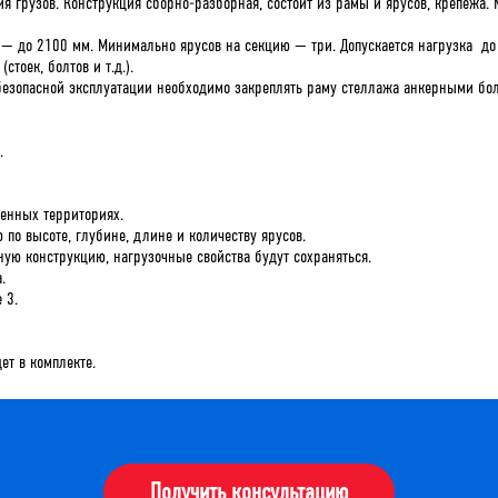
 грузов. Конструкция сборно-разборная, состоит из рамы и ярусов, крепежа. 
— до 2100 мм. Минимально ярусов на секцию — три. Допускается нагрузка до 7
тоек, болтов и т.д.).
езопасной эксплуатации необходимо закреплять раму стеллажа анкерными болт
.
венных территориях.
по высоте, глубине, длине и количеству ярусов.
ую конструкцию, нагрузочные свойства будут сохраняться.
.
 3.
ет в комплекте.
Получить консультацию