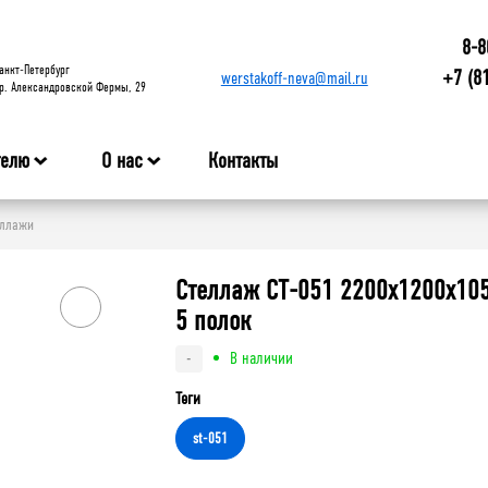
8-8
анкт-Петербург
+7 (8
werstakoff-neva@mail.ru
р. Александровской Фермы, 29
телю
О нас
Контакты
еллажи
Стеллаж СТ-051 2200х1200х10
5 полок
В наличии
-
Теги
st-051