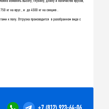
Можно изменять высоту, глубину, длину и количество ярусов,
50 кг на ярус , и до 4500 кг на секцию .
ами к полу. Отгрузка производится в разобранном виде с
+7 (812) 923-64-06