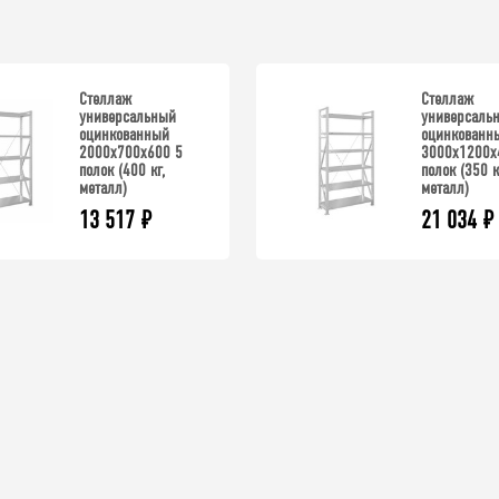
Стеллаж
Стеллаж
универсальный
универсаль
оцинкованный
оцинкованн
2000x700x600 5
3000x1200x
полок (400 кг,
полок (350 к
металл)
металл)
13 517
₽
21 034
₽