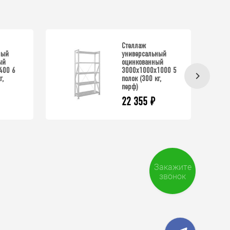
Стеллаж
ный
универсальный
ый
оцинкованный
400 6
3000x1000x1000 5
г,
полок (300 кг,
перф)
22 355
₽
Закажите
звонок