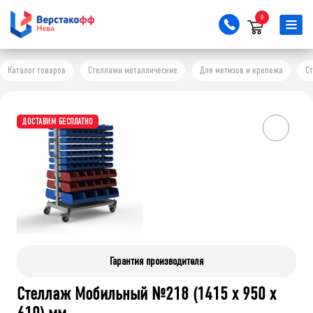
0
Каталог товаров
Стеллажи металлические
Для метизов и крепежа
С
ДОСТАВИМ БЕСПЛАТНО
Гарантия производителя
Стеллаж Мобильный №218 (1415 х 950 х