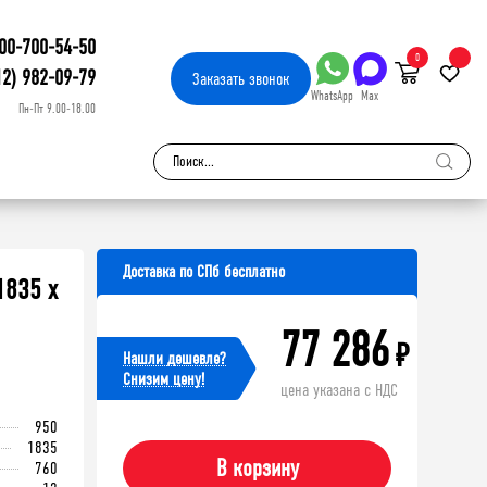
00-700-54-50
0
12) 982-09-79
Заказать
звонок
WhatsApp
Max
Пн-Пт 9.00-18.00
Доставка по СПб бесплатно
1835 х
77 286
₽
Нашли дешевле?
Cнизим цену!
цена указана с НДС
950
1835
В корзину
760