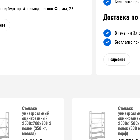
Бесплатно при
-Петербург пр. Александровской Фермы, 29
Доставка по
нее
В течении 3х 
Бесплатно при
Подробнее
Стеллаж
Стеллаж
универсальный
универсаль
оцинкованный
оцинкованн
2500x700x600 3
2500x1500x
полки (350 кг,
полок (300 к
металл)
перф)