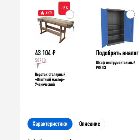
-15%
ХИТ!
43 104
₽
Подобрать аналог
50710
Шкаф инструментальный
₽
PRF П3
Верстак столярный
«Опытный мастер»
Ученический
Характеристики
Описание