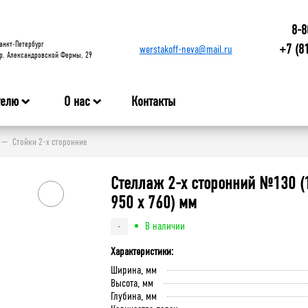
8-8
анкт-Петербург
+7 (8
werstakoff-neva@mail.ru
р. Александровской Фермы, 29
телю
О нас
Контакты
Стойки 2-х сторонние
Стеллаж 2-х сторонний №130 (
950 х 760) мм
В наличии
-
Характеристики:
Ширина, мм
Высота, мм
Глубина, мм