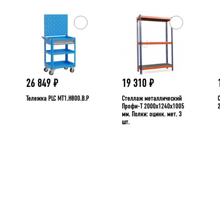
26 849
₽
19 310
₽
Тележка PLC МT1.H800.В.Р
Стеллаж металлический
Профи-Т 2000x1240x1005
мм. Полки: оцинк. мет. 3
шт.