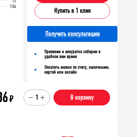
12
136
Купить в 1 клик
Получить консультацию
Привезем и аккуратно соберем в
удобное вам время
Оплатить можно по счету, наличными,
картой или онлайн
86
₽
В корзину