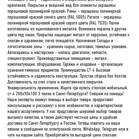
крепления. Покрытие и внешний вид Все элементы окрашены
порошковой полимерной краской. Рамы – окрашены полимерной
порошковой краской синего цвета (RAL 5005) Ригеля – окрашены
полимерной порошковой краской серого цвета (RAL 7035) Полки
изготовлены из оцинкованного металла. Возможна окраска в другие
цвета под заказ. Покрытие защищает металл от коррозии, устойчиво к
сколам и царапинам, легко очищается. Назначение Склады и
логистические зоны – хранение сырья, заготовок, тяжелых упаковок.
Автосервисы и мастерские – колеса, двигатели, запчасти,
специнструмент. Производственные помещения – металл,
комплектующие, оборудование. Гаражи и кладовые – организация
хранения тяжелых предметов. Преимущества СТ-4 Высокая
устойчивость и надежность конструкции. Простая сборка без болтов.
Долговечность за счет стали и качественного покрытия.
Универсальность применения. Ищете где купить стеллаж мобильный
ст-4 200x90x100 3 полки в Санкт-Петербурге? Спешим на помощь!
Наши эксперты окажут помощь в выборе товара, предоставят
консультацию и расскажут о всех особенностях и характеристиках
нашего ассортимента. У нас представлен широкий выбор товаров
высокого качества, а также действуют честные цены и удобная
доставка по Санкт-Петербургу и России. Готовы ответить на ваши
звонки и сообщения по электронной почте, WhatsApp, Telegram или в
чате на нашем сайте. Приобретайте по выгодной цене стеллаж