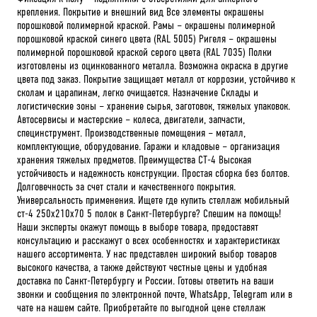
крепления. Покрытие и внешний вид Все элементы окрашены
порошковой полимерной краской. Рамы – окрашены полимерной
порошковой краской синего цвета (RAL 5005) Ригеля – окрашены
полимерной порошковой краской серого цвета (RAL 7035) Полки
изготовлены из оцинкованного металла. Возможна окраска в другие
цвета под заказ. Покрытие защищает металл от коррозии, устойчиво к
сколам и царапинам, легко очищается. Назначение Склады и
логистические зоны – хранение сырья, заготовок, тяжелых упаковок.
Автосервисы и мастерские – колеса, двигатели, запчасти,
специнструмент. Производственные помещения – металл,
комплектующие, оборудование. Гаражи и кладовые – организация
хранения тяжелых предметов. Преимущества СТ-4 Высокая
устойчивость и надежность конструкции. Простая сборка без болтов.
Долговечность за счет стали и качественного покрытия.
Универсальность применения. Ищете где купить стеллаж мобильный
ст-4 250x210x70 5 полок в Санкт-Петербурге? Спешим на помощь!
Наши эксперты окажут помощь в выборе товара, предоставят
консультацию и расскажут о всех особенностях и характеристиках
нашего ассортимента. У нас представлен широкий выбор товаров
высокого качества, а также действуют честные цены и удобная
доставка по Санкт-Петербургу и России. Готовы ответить на ваши
звонки и сообщения по электронной почте, WhatsApp, Telegram или в
чате на нашем сайте. Приобретайте по выгодной цене стеллаж