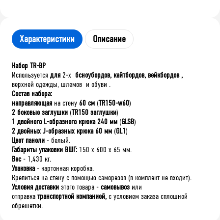
Характеристики
Описание
Набор TR-BP
Используется
для
2-х
бсноубордов, кайтбордов, вейкбордов
,
верхней одежды, шлемов и обуви .
Состав набора:
направляющая
на стену
60 см
(
TR150-w60
)
2 боковые заглушки
(
TR150 заглушки
)
1 двойного L-образного крюка 240 мм
(
GLSB
)
2 двойных J-образных крюка 60 мм
(
GL1
)
Цвет панели
- белый.
Габариты упаковки ВШГ:
150 x 600 x 65 мм.
Вес
- 1,430 кг.
Упаковка
- картонная коробка.
Крепиться на стену с помощью саморезов (в комплект не входит).
Условия доставки
этого товара -
самовывоз
или
отправка
транспортной компанией,
с условием заказа сплошной
обрешетки.