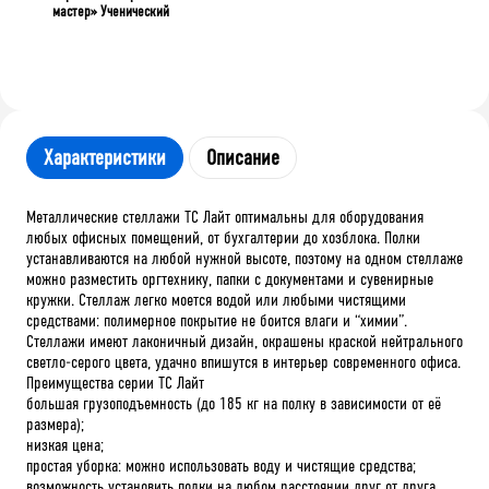
мастер» Ученический
Характеристики
Описание
Металлические стеллажи ТС Лайт оптимальны для оборудования
любых офисных помещений, от бухгалтерии до хозблока. Полки
устанавливаются на любой нужной высоте, поэтому на одном стеллаже
можно разместить оргтехнику, папки с документами и сувенирные
кружки. Стеллаж легко моется водой или любыми чистящими
средствами: полимерное покрытие не боится влаги и “химии”.
Стеллажи имеют лаконичный дизайн, окрашены краской нейтрального
светло-серого цвета, удачно впишутся в интерьер современного офиса.
Преимущества серии ТС Лайт
большая грузоподъемность (до 185 кг на полку в зависимости от её
размера);
низкая цена;
простая уборка: можно использовать воду и чистящие средства;
возможность установить полки на любом расстоянии друг от друга