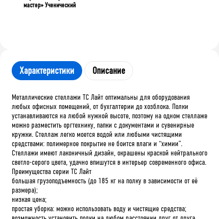
мастер» Ученический
Характеристики
Описание
Металлические стеллажи ТС Лайт оптимальны для оборудования
любых офисных помещений, от бухгалтерии до хозблока. Полки
устанавливаются на любой нужной высоте, поэтому на одном стеллаже
можно разместить оргтехнику, папки с документами и сувенирные
кружки. Стеллаж легко моется водой или любыми чистящими
средствами: полимерное покрытие не боится влаги и “химии”.
Стеллажи имеют лаконичный дизайн, окрашены краской нейтрального
светло-серого цвета, удачно впишутся в интерьер современного офиса.
Преимущества серии ТС Лайт
большая грузоподъемность (до 185 кг на полку в зависимости от её
размера);
низкая цена;
простая уборка: можно использовать воду и чистящие средства;
возможность установить полки на любом расстоянии друг от друга