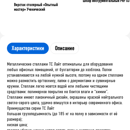
Шкаф инструментальный PRF П3
Верстак столярный «Опытный
мастер» Ученический
Характеристики
Описание
Металлические стеллажи ТС Лайт оптимальны для оборудования
любых офисных помещений, от бухгалтерии до хозблока. Полки
устанавливаются на любой нужной высоте, поэтому на одном стеллаже
можно разместить оргтехнику, папки с документами и сувенирные
кружки. Стеллаж легко моется водой или любыми чистящими
средствами: полимерное покрытие не боится влаги и “химии”.
Стеллажи имеют лаконичный дизайн, окрашены краской нейтрального
светло-серого цвета, удачно впишутся в интерьер современного офиса.
Преимущества серии ТС Лайт
большая грузоподъемность (до 185 кг на полку в зависимости от её
размера);
низкая цена;