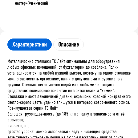
мастер» Ученический
Характеристики
Описание
Металлические стеллажи ТС Лайт оптимальны для оборудования
любых офисных помещений, от бухгалтерии до хозблока. Полки
устанавливаются на любой нужной высоте, поэтому на одном стеллаже
можно разместить оргтехнику, папки с документами и сувенирные
кружки. Стеллаж легко моется водой или любыми чистящими
средствами: полимерное покрытие не боится влаги и “химии”.
Стеллажи имеют лаконичный дизайн, окрашены краской нейтрального
светло-серого цвета, удачно впишутся в интерьер современного офиса.
Преимущества серии ТС Лайт
большая грузоподъемность (до 185 кг на полку в зависимости от её
размера);
низкая цена;
простая уборка: можно использовать воду и чистящие средства;
возможность установить полки на любом расстоянии друг от друга