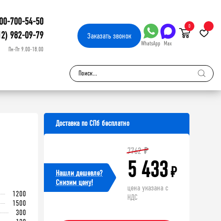
00-700-54-50
0
12) 982-09-79
Заказать
звонок
WhatsApp
Max
Пн-Пт 9.00-18.00
Доставка по СПб бесплатно
7762
₽
5 433
₽
Нашли дешевле?
Cнизим цену!
цена указана с
1200
НДС
1500
300