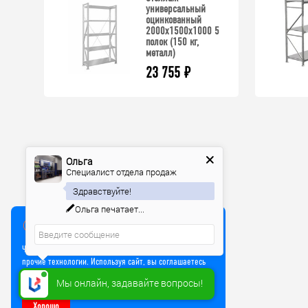
универсальный
оцинкованный
2000x1500x1000 5
полок (150 кг,
металл)
23 755
₽
Ольга
Специалист отдела продаж
Здравствуйте!
Ольга
печатает...
Мы используем куки
Чтобы улучшить работу сайта, мы используем Cookie и
прочие технологии. Используя сайт, вы соглашаетесь
на обработку файлов Cookie
Мы онлайн, задавайте вопросы!
Хорошо