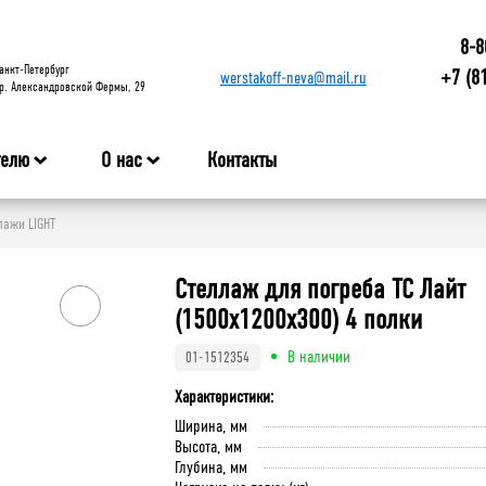
8-8
анкт-Петербург
+7 (8
werstakoff-neva@mail.ru
р. Александровской Фермы, 29
телю
О нас
Контакты
ажи LIGHT
Стеллаж для погреба ТС Лайт
(1500x1200x300) 4 полки
В наличии
01-1512354
Характеристики:
Ширина, мм
Высота, мм
Глубина, мм