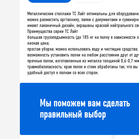
Металлические стеллажи ТС Лайт оптимальны для оборудования
можно разместить оргтехнику, папки с документами и сувенир
имеют лаконичный дизайн, окрашены краской нейтрального свет
Преимущества серии ТС Лайт
большая грузоподъемность (до 185 кг на полку в зависимости о
низкая цена;
простая уборка: можно использовать воду и чистящие средства;
возможность установить полки на любом расстоянии друг от др
прочные полки, изготовленные из металла толщиной 0,6-0,7 мм
травмобезопасность: края полок и стоек обработаны так, что вы
удобный доступ к полкам со всех сторон.
Мы поможем вам сделать
правильный выбор