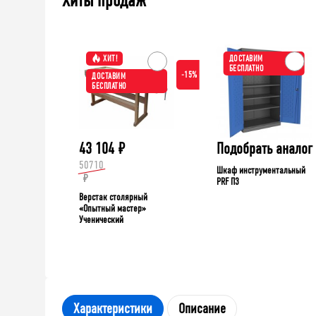
Хиты продаж
ХИТ!
ДОСТАВИМ
БЕСПЛАТНО
-15%
ДОСТАВИМ
БЕСПЛАТНО
43 104
₽
Подобрать аналог
50710
Шкаф инструментальный
₽
PRF П3
Верстак столярный
«Опытный мастер»
Ученический
Характеристики
Описание