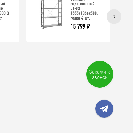
ный
оцинкованный
ый
СТ-031
300 3
1855x1366x500,
г,
полки 4 шт.
15 799
₽
Закажите
звонок