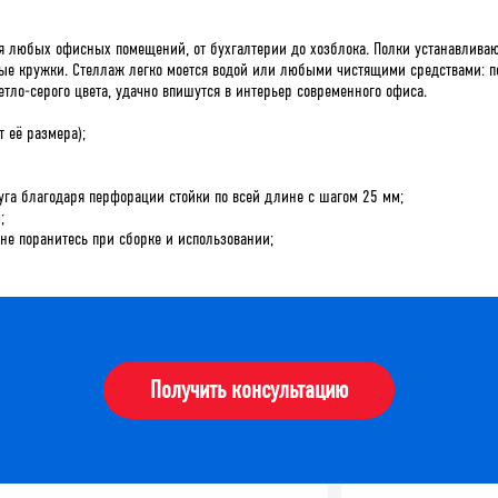
 любых офисных помещений, от бухгалтерии до хозблока. Полки устанавливаю
ные кружки. Стеллаж легко моется водой или любыми чистящими средствами: п
ло-серого цвета, удачно впишутся в интерьер современного офиса.
т её размера);
уга благодаря перфорации стойки по всей длине с шагом 25 мм;
;
 не поранитесь при сборке и использовании;
Получить консультацию