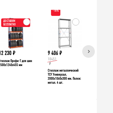
-10%
ДОСТАВИМ
ХИТ!
БЕСПЛАТНО
ДОСТАВИ
БЕСПЛАТН
12 230
₽
9 406
₽
39 335
10451
Стеллаж Профи-Т для шин
Верстак TNC 
₽
2500x1240x455 мм
Стеллаж металлический
ТСУ Универсал,
2000x1060x300 мм. Полки:
метал. 4 шт.