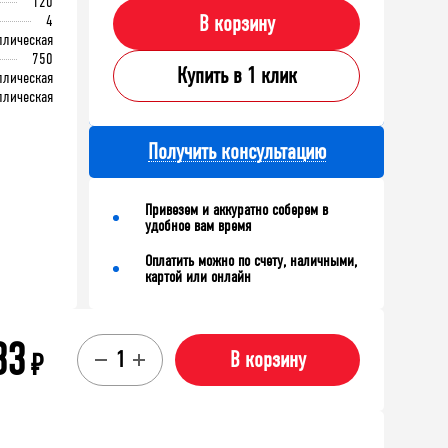
120
4
В корзину
ллическая
750
Купить в 1 клик
ллическая
ллическая
Получить консультацию
Привезем и аккуратно соберем в
удобное вам время
Оплатить можно по счету, наличными,
картой или онлайн
33
₽
В корзину