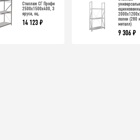
Стеллаж СГ Профи
универсаль
2500х1500х400, 3
оцинкованн
яруса, оц.
2000x1200x
полки (280 к
14 123
₽
металл)
9 306
₽