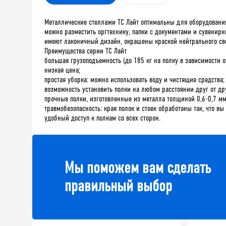
Металлические стеллажи ТС Лайт оптимальны для оборудования
можно разместить оргтехнику, папки с документами и сувенир
имеют лаконичный дизайн, окрашены краской нейтрального свет
Преимущества серии ТС Лайт
большая грузоподъемность (до 185 кг на полку в зависимости о
низкая цена;
простая уборка: можно использовать воду и чистящие средства;
возможность установить полки на любом расстоянии друг от др
прочные полки, изготовленные из металла толщиной 0,6-0,7 мм
травмобезопасность: края полок и стоек обработаны так, что вы
удобный доступ к полкам со всех сторон.
Мы поможем вам сделать
правильный выбор