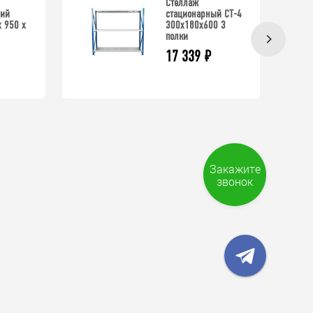
Стеллаж
ний
стационарный СТ-4
 950 х
300x180x600 3
полки
17 339
₽
Закажите
звонок