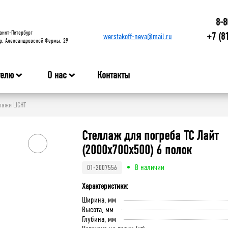
8-8
анкт-Петербург
+7 (8
werstakoff-neva@mail.ru
р. Александровской Фермы, 29
телю
О нас
Контакты
ажи LIGHT
Стеллаж для погреба ТС Лайт
(2000x700x500) 6 полок
В наличии
01-2007556
Характеристики:
Ширина, мм
Высота, мм
Глубина, мм