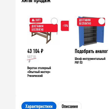
Хиты продаж
ХИТ!
ДОСТАВИМ
БЕСПЛАТНО
-15%
ДОСТАВИМ
БЕСПЛАТНО
43 104
₽
Подобрать аналог
50710
Шкаф инструментальный
₽
PRF П3
Верстак столярный
«Опытный мастер»
Ученический
Характеристики
Описание