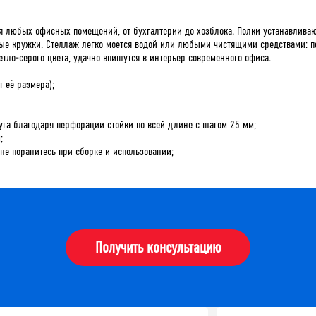
 любых офисных помещений, от бухгалтерии до хозблока. Полки устанавливаю
ные кружки. Стеллаж легко моется водой или любыми чистящими средствами: п
ло-серого цвета, удачно впишутся в интерьер современного офиса.
т её размера);
уга благодаря перфорации стойки по всей длине с шагом 25 мм;
;
 не поранитесь при сборке и использовании;
Получить консультацию