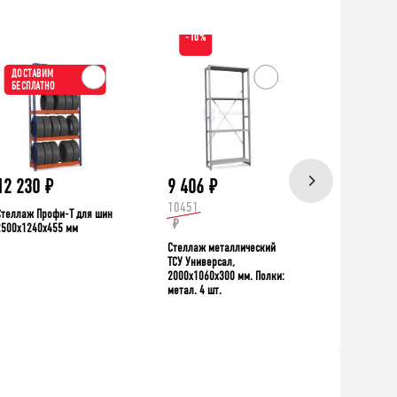
-10%
ДОСТАВИМ
ХИТ!
БЕСПЛАТНО
ДОСТАВИ
БЕСПЛАТН
12 230
₽
9 406
₽
39 335
10451
Стеллаж Профи-Т для шин
Верстак TNC 
₽
2500x1240x455 мм
Стеллаж металлический
ТСУ Универсал,
2000x1060x300 мм. Полки:
метал. 4 шт.