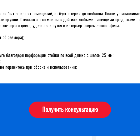
 любых офисных помещений, от бухгалтерии до хозблока. Полки устанавливаю
ные кружки. Стеллаж легко моется водой или любыми чистящими средствами: п
ло-серого цвета, удачно впишутся в интерьер современного офиса.
т её размера);
уга благодаря перфорации стойки по всей длине с шагом 25 мм;
;
 не поранитесь при сборке и использовании;
Получить консультацию