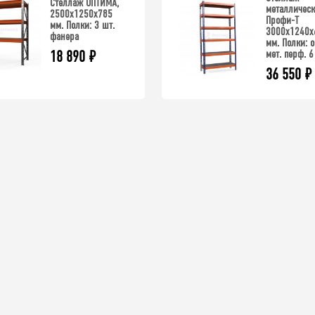
Стеллаж ОПТИМА,
металличес
2500x1250x785
Профи-Т
мм. Полки: 3 шт.
3000x1240x
фанера
мм. Полки: о
мет. перф. 6
18 890
₽
36 550
₽