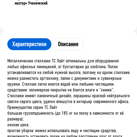
мастер» Ученический
Характеристики
Описание
Металлические стеллажи ТС Лайт оптимальны для оборудования
любых офисных помещений, от бухгалтерии до хозблока. Полки
устанавливаются на любой нужной высоте, поэтому на одном стеллаже
можно разместить оргтехнику, папки с документами и сувенирные
кружки. Стеллаж легко моется водой или любыми чистящими
средствами: полимерное покрытие не боится влаги и “химии”.
Стеллажи имеют лаконичный дизайн, окрашены краской нейтрального
светло-серого цвета, удачно впишутся в интерьер современного офиса.
Преимущества серии ТС Лайт
большая грузоподъемность (до 185 кг на полку в зависимости от её
размера);
низкая цена;
простая уборка: можно использовать воду и чистящие средства;
возможность установить полки на любом расстоянии друг от друга