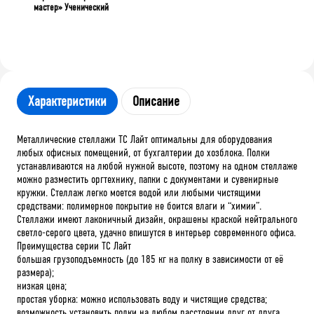
мастер» Ученический
Характеристики
Описание
Металлические стеллажи ТС Лайт оптимальны для оборудования
любых офисных помещений, от бухгалтерии до хозблока. Полки
устанавливаются на любой нужной высоте, поэтому на одном стеллаже
можно разместить оргтехнику, папки с документами и сувенирные
кружки. Стеллаж легко моется водой или любыми чистящими
средствами: полимерное покрытие не боится влаги и “химии”.
Стеллажи имеют лаконичный дизайн, окрашены краской нейтрального
светло-серого цвета, удачно впишутся в интерьер современного офиса.
Преимущества серии ТС Лайт
большая грузоподъемность (до 185 кг на полку в зависимости от её
размера);
низкая цена;
простая уборка: можно использовать воду и чистящие средства;
возможность установить полки на любом расстоянии друг от друга