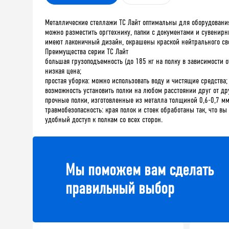
Металлические стеллажи ТС Лайт оптимальны для оборудования
можно разместить оргтехнику, папки с документами и сувенир
имеют лаконичный дизайн, окрашены краской нейтрального свет
Преимущества серии ТС Лайт
большая грузоподъемность (до 185 кг на полку в зависимости о
низкая цена;
простая уборка: можно использовать воду и чистящие средства;
возможность установить полки на любом расстоянии друг от др
прочные полки, изготовленные из металла толщиной 0,6-0,7 мм
травмобезопасность: края полок и стоек обработаны так, что вы
удобный доступ к полкам со всех сторон.
Мы поможем вам сделать
правильный выбор