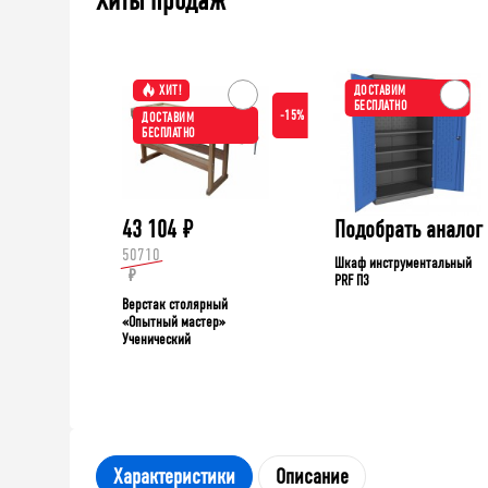
Хиты продаж
ХИТ!
ДОСТАВИМ
БЕСПЛАТНО
-15%
ДОСТАВИМ
БЕСПЛАТНО
43 104
₽
Подобрать аналог
50710
Шкаф инструментальный
₽
PRF П3
Верстак столярный
«Опытный мастер»
Ученический
Характеристики
Описание