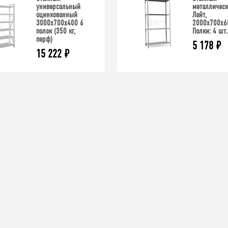
универсальный
металлическ
оцинкованный
Лайт,
3000x700x400 6
2000x700x6
полок (350 кг,
Полки: 4 шт.
перф)
5 178
₽
15 222
₽