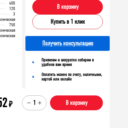
400
В корзину
120
3
ллическая
Купить в 1 клик
750
ллическая
ллическая
Получить консультацию
Привезем и аккуратно соберем в
удобное вам время
Оплатить можно по счету, наличными,
картой или онлайн
52
₽
В корзину