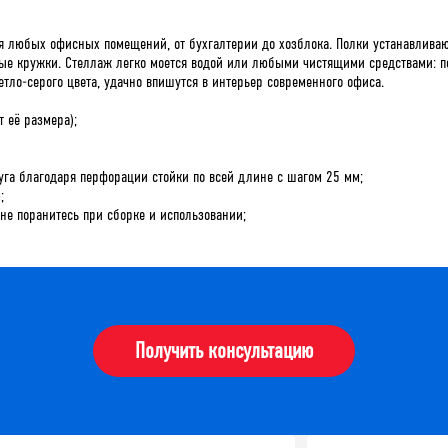
 любых офисных помещений, от бухгалтерии до хозблока. Полки устанавливаю
ные кружки. Стеллаж легко моется водой или любыми чистящими средствами: п
ло-серого цвета, удачно впишутся в интерьер современного офиса.
т её размера);
уга благодаря перфорации стойки по всей длине с шагом 25 мм;
;
 не поранитесь при сборке и использовании;
Получить консультацию