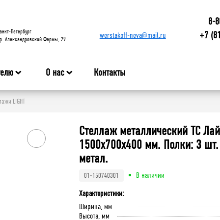
8-8
анкт-Петербург
+7 (8
werstakoff-neva@mail.ru
р. Александровской Фермы, 29
телю
О нас
Контакты
ажи LIGHT
Стеллаж металлический ТС Лай
1500x700x400 мм. Полки: 3 шт.
метал.
В наличии
01-150740301
Характеристики:
Ширина, мм
Высота, мм