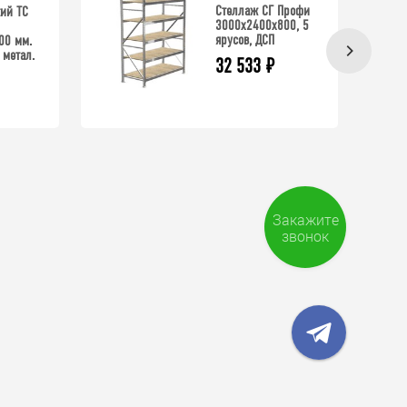
Стеллаж СГ Профи
ий ТС
3000х2400х800, 5
ярусов, ДСП
00 мм.
 метал.
32 533
₽
Закажите
звонок