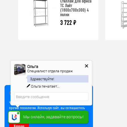
Стеллаж для офиса
ТС Лайт
(1800x700x300) 4
полки
3 722
₽
Ольга
Специалист отдела продаж
Здравствуйте!
Ольга
печатает...
Мы используем куки
Чтобы улучшить работу сайта, мы используем Cookie и
прочие технологии. Используя сайт, вы соглашаетесь
на обработку файлов Cookie
Мы онлайн, задавайте вопросы!
Хорошо