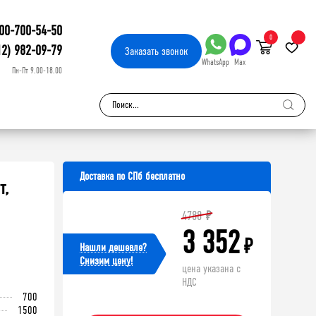
00-700-54-50
0
12) 982-09-79
Заказать
звонок
WhatsApp
Max
Пн-Пт 9.00-18.00
Доставка по СПб бесплатно
т,
4788
₽
3 352
₽
Нашли дешевле?
Cнизим цену!
цена указана с
НДС
700
1500