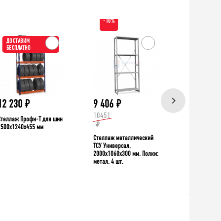
-10%
ДОСТАВИМ
ХИТ!
БЕСПЛАТНО
ДОСТАВИ
БЕСПЛАТН
12 230
₽
9 406
₽
39 335
10451
Стеллаж Профи-Т для шин
Верстак TNC 
₽
2500x1240x455 мм
Стеллаж металлический
ТСУ Универсал,
2000x1060x300 мм. Полки:
метал. 4 шт.