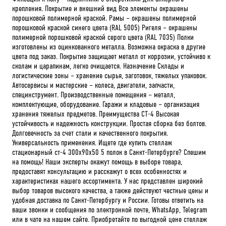
крепления. Покрытие и внешний вид Все элементы окрашены
порошковой полимерной краской. Рамы – окрашены полимерной
порошковой краской синего цвета (RAL 5005) Ригеля – окрашены
полимерной порошковой краской серого цвета (RAL 7035) Полки
изготовлены из оцинкованного металла. Возможна окраска в другие
цвета под заказ. Покрытие защищает металл от коррозии, устойчиво к
сколам и царапинам, легко очищается. Назначение Склады и
логистические зоны – хранение сырья, заготовок, тяжелых упаковок.
Автосервисы и мастерские – колеса, двигатели, запчасти,
специнструмент. Производственные помещения – металл,
комплектующие, оборудование. Гаражи и кладовые – организация
хранения тяжелых предметов. Преимущества СТ-4 Высокая
устойчивость и надежность конструкции. Простая сборка без болтов.
Долговечность за счет стали и качественного покрытия.
Универсальность применения. Ищете где купить стеллаж
стационарный ст-4 300x90x50 5 полок в Санкт-Петербурге? Спешим
на помощь! Наши эксперты окажут помощь в выборе товара,
предоставят консультацию и расскажут о всех особенностях и
характеристиках нашего ассортимента. У нас представлен широкий
выбор товаров высокого качества, а также действуют честные цены и
удобная доставка по Санкт-Петербургу и России. Готовы ответить на
ваши звонки и сообщения по электронной почте, WhatsApp, Telegram
или в чате на нашем сайте. Приобретайте по выгодной цене стеллаж