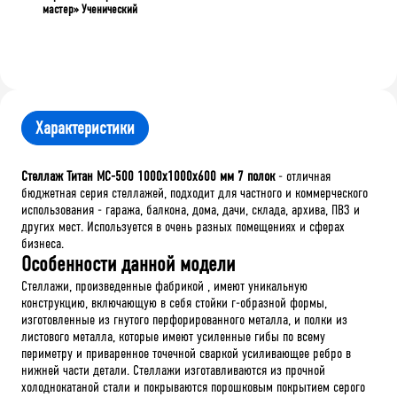
мастер» Ученический
Характеристики
Стеллаж Титан МС-500 1000х1000х600 мм 7 полок
- отличная
бюджетная серия стеллажей, подходит для частного и коммерческого
использования - гаража, балкона, дома, дачи, склада, архива, ПВЗ и
других мест. Используется в очень разных помещениях и сферах
бизнеса.
Особенности данной модели
Стеллажи
,
произведенные
фабрикой
,
имеют
уникальную
конструкцию
,
включающую
в
себя
стойки
г
-
образной
формы
,
изготовленные
из
гнутого
перфорированного
металла
,
и
полки
из
листового
металла
,
которые
имеют
усиленные
гибы
по
всему
периметру
и
приваренное
точечной
сваркой
усиливающее
ребро
в
нижней
части
детали
.
Стеллажи
изготавливаются
из
прочной
холоднокатаной
стали
и
покрываются
порошковым
покрытием
серого