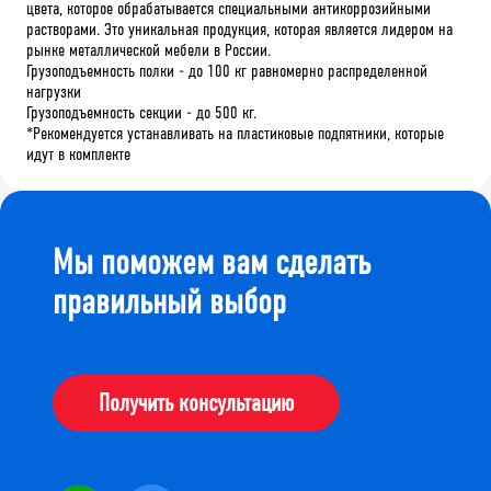
цвета
,
которое
обрабатывается
специальными
антикоррозийными
растворами
.
Это
уникальная
продукция
,
которая
является
лидером
на
рынке
металлической
мебели
в
России
.
Грузоподъемность полки - до 100 кг равномерно распределенной
нагрузки
Грузоподъемность секции - до 500 кг.
*
Рекомендуется
устанавливать
на
пластиковые
подпятники
,
которые
идут
в
комплекте
Мы поможем вам сделать
правильный выбор
Получить консультацию