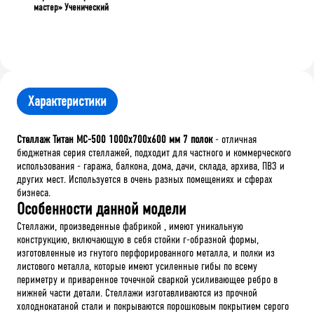
мастер» Ученический
Характеристики
Стеллаж Титан МС-500 1000х700х600 мм 7 полок
- отличная
бюджетная серия стеллажей, подходит для частного и коммерческого
использования - гаража, балкона, дома, дачи, склада, архива, ПВЗ и
других мест. Используется в очень разных помещениях и сферах
бизнеса.
Особенности данной модели
Стеллажи
,
произведенные
фабрикой
,
имеют
уникальную
конструкцию
,
включающую
в
себя
стойки
г
-
образной
формы
,
изготовленные
из
гнутого
перфорированного
металла
,
и
полки
из
листового
металла
,
которые
имеют
усиленные
гибы
по
всему
периметру
и
приваренное
точечной
сваркой
усиливающее
ребро
в
нижней
части
детали
.
Стеллажи
изготавливаются
из
прочной
холоднокатаной
стали
и
покрываются
порошковым
покрытием
серого