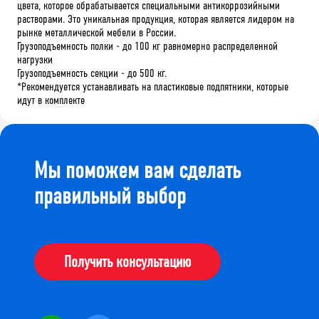
цвета
,
которое
обрабатывается
специальными
антикоррозийными
растворами
.
Это
уникальная
продукция
,
которая
является
лидером
на
рынке
металлической
мебели
в
России
.
Грузоподъемность полки - до 100 кг равномерно распределенной
нагрузки
Грузоподъемность секции - до 500 кг.
*
Рекомендуется
устанавливать
на
пластиковые
подпятники
,
которые
идут
в
комплекте
Мы поможем вам сделать
правильный выбор
Получить консультацию