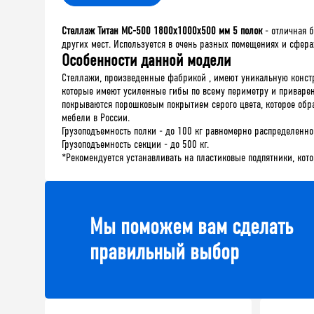
Стеллаж Титан МС-500 1800х1000х500 мм 5 полок
- отличная б
других мест. Используется в очень разных помещениях и сфера
Особенности данной модели
Стеллажи
,
произведенные
фабрикой
,
имеют
уникальную
конст
которые
имеют
усиленные
гибы
по
всему
периметру
и
приваре
покрываются
порошковым
покрытием
серого
цвета
,
которое
обр
мебели
в
России
.
Грузоподъемность полки - до 100 кг равномерно распределенно
Грузоподъемность секции - до 500 кг.
*
Рекомендуется
устанавливать
на
пластиковые
подпятники
,
кот
Мы поможем вам сделать
правильный выбор