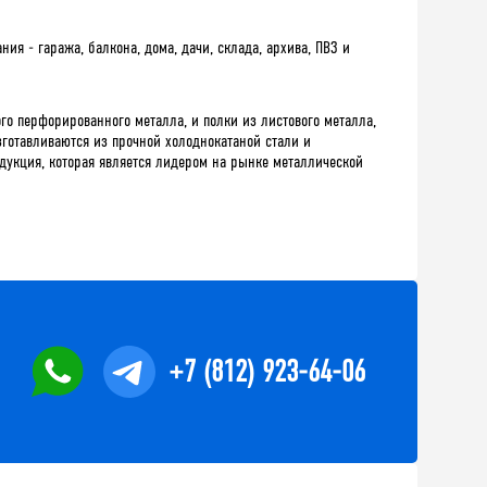
ия - гаража, балкона, дома, дачи, склада, архива, ПВЗ и
ого
перфорированного
металла
,
и
полки
из
листового
металла
,
зготавливаются
из
прочной
холоднокатаной
стали
и
дукция
,
которая
является
лидером
на
рынке
металлической
+7 (812) 923-64-06