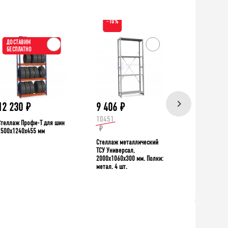
-10%
ДОСТАВИМ
ХИТ!
БЕСПЛАТНО
ДОСТАВИ
БЕСПЛАТН
12 230
₽
9 406
₽
39 335
10451
Стеллаж Профи-Т для шин
Верстак TNC 
₽
2500x1240x455 мм
Стеллаж металлический
ТСУ Универсал,
2000x1060x300 мм. Полки:
метал. 4 шт.