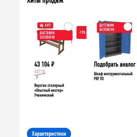
Хиты продаж
ХИТ!
ДОСТАВИМ
БЕСПЛАТНО
-15%
ДОСТАВИМ
БЕСПЛАТНО
43 104
₽
Подобрать аналог
50710
Шкаф инструментальный
₽
PRF П3
Верстак столярный
«Опытный мастер»
Ученический
Характеристики