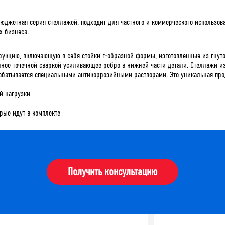
юджетная серия стеллажей, подходит для частного и коммерческого использован
х бизнеса.
рукцию
,
включающую
в
себя
стойки
г
-
образной
формы
,
изготовленные
из
гнут
нное
точечной
сваркой
усиливающее
ребро
в
нижней
части
детали
.
Стеллажи
и
абатывается
специальными
антикоррозийными
растворами
.
Это
уникальная
про
й нагрузки
орые
идут
в
комплекте
Получить консультацию