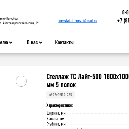
8-8
анкт-Петербург
+7 (8
werstakoff-neva@mail.ru
р. Александровской Фермы, 29
телю
О нас
Контакты
Стеллаж ТС Лайт-500 1800х100
мм 5 полок
n997v09l09-235
Характеристики:
Ширина, мм
Высота, мм
Глубина, мм