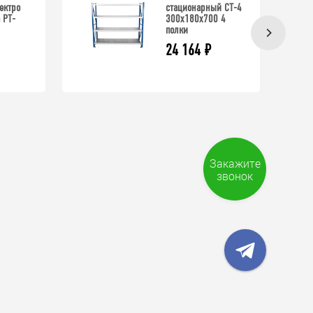
ектро
стационарный СТ-4
 PT-
300x180x700 4
полки
24 164
₽
Закажите
звонок