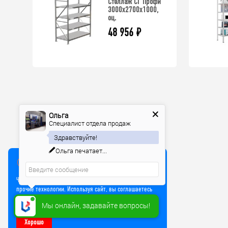
Стеллаж СГ Профи
3000х2700х1000,
оц.
48 956
₽
Ольга
Специалист отдела продаж
Здравствуйте!
Ольга
печатает...
Мы используем куки
Чтобы улучшить работу сайта, мы используем Cookie и
прочие технологии. Используя сайт, вы соглашаетесь
на обработку файлов Cookie
Мы онлайн, задавайте вопросы!
Хорошо