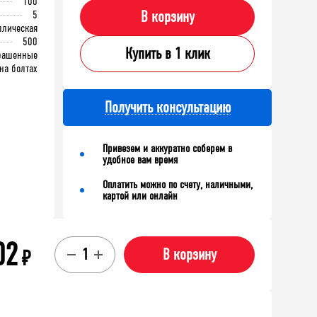
100
5
В корзину
ллическая
500
Купить в 1 клик
рашенные
на болтах
Получить консультацию
Привезем и аккуратно соберем в
удобное вам время
Оплатить можно по счету, наличными,
картой или онлайн
02
₽
В корзину