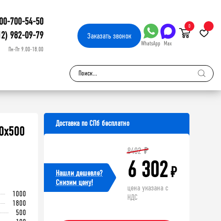
00-700-54-50
0
12) 982-09-79
Заказать
звонок
WhatsApp
Max
Пн-Пт 9.00-18.00
Доставка по СПб бесплатно
0х500
8402
₽
6 302
₽
Нашли дешевле?
Cнизим цену!
цена указана с
1000
НДС
1800
500