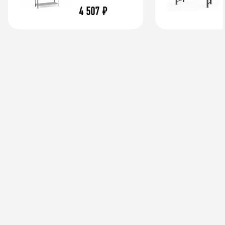
4 507
₽