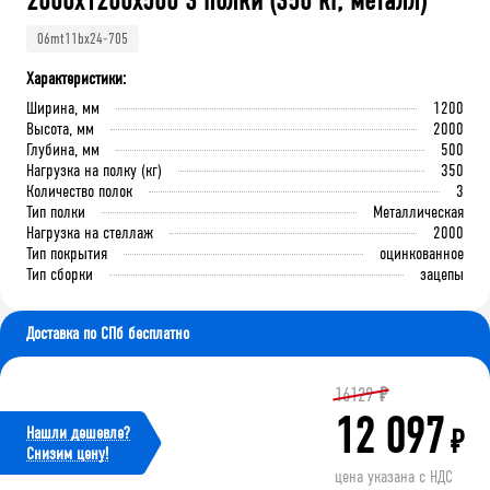
2000x1200x500 3 полки (350 кг, металл)
06mt11bx24-705
Характеристики:
Ширина, мм
1200
Высота, мм
2000
Глубина, мм
500
Нагрузка на полку (кг)
350
Количество полок
3
Тип полки
Металлическая
Нагрузка на стеллаж
2000
Тип покрытия
оцинкованное
Тип сборки
зацепы
Доставка по СПб бесплатно
16129
₽
12 097
Нашли дешевле?
₽
Cнизим цену!
цена указана с НДС