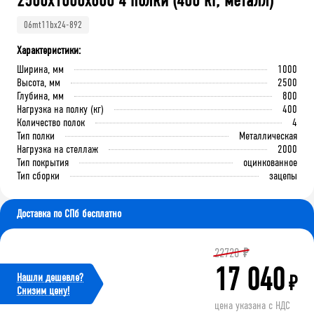
2500x1000x800 4 полки (400 кг, металл)
06mt11bx24-892
Характеристики:
Ширина, мм
1000
Высота, мм
2500
Глубина, мм
800
Нагрузка на полку (кг)
400
Количество полок
4
Тип полки
Металлическая
Нагрузка на стеллаж
2000
Тип покрытия
оцинкованное
Тип сборки
зацепы
Доставка по СПб бесплатно
22720
₽
17 040
Нашли дешевле?
₽
Cнизим цену!
цена указана с НДС