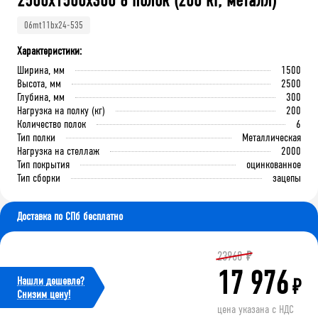
2500x1500x300 6 полок (200 кг, металл)
06mt11bx24-535
Характеристики:
Ширина, мм
1500
Высота, мм
2500
Глубина, мм
300
Нагрузка на полку (кг)
200
Количество полок
6
Тип полки
Металлическая
Нагрузка на стеллаж
2000
Тип покрытия
оцинкованное
Тип сборки
зацепы
Доставка по СПб бесплатно
23968
₽
17 976
Нашли дешевле?
₽
Cнизим цену!
цена указана с НДС