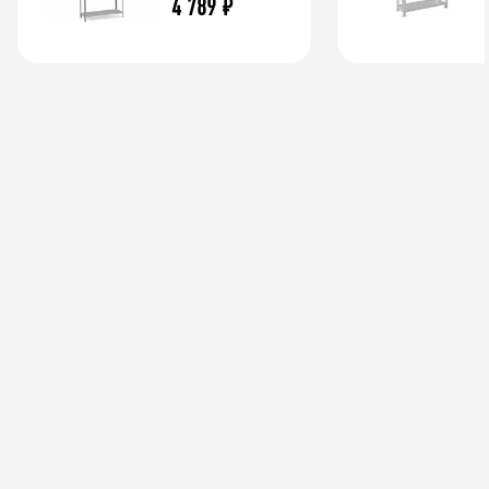
4 789
₽