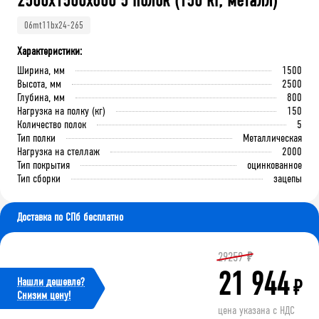
2500x1500x800 5 полок (150 кг, металл)
06mt11bx24-265
Характеристики:
Ширина, мм
1500
Высота, мм
2500
Глубина, мм
800
Нагрузка на полку (кг)
150
Количество полок
5
Тип полки
Металлическая
Нагрузка на стеллаж
2000
Тип покрытия
оцинкованное
Тип сборки
зацепы
Доставка по СПб бесплатно
29259
₽
21 944
Нашли дешевле?
₽
Cнизим цену!
цена указана с НДС