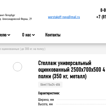
8-8
анкт-Петербург
+7 (8
werstakoff-neva@mail.ru
р. Александровской Фермы, 29
телю
О нас
Контакты
оцинкованные ( до 300 кг. на полку )
Стеллаж универсальный
оцинкованный 2500x700x500 4
полки (350 кг, металл)
06mt11bx24-606
Характеристики:
Ширина, мм
Высота, мм