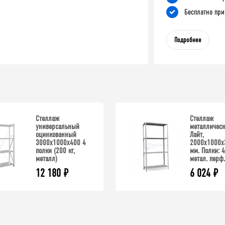
Бесплатно при
Подробнее
Стеллаж
Стеллаж
универсальный
металлическ
оцинкованный
Лайт,
3000x1000x400 4
2000x1000x
полки (200 кг,
мм. Полки: 4
металл)
метал. перф.
12 180
₽
6 024
₽