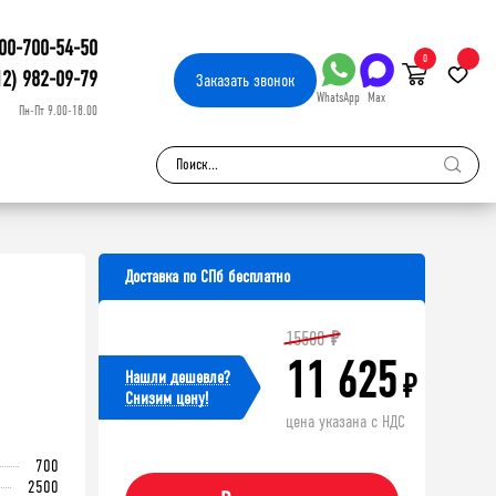
00-700-54-50
0
12) 982-09-79
Заказать
звонок
WhatsApp
Max
Пн-Пт 9.00-18.00
Доставка по СПб бесплатно
15500
₽
11 625
Нашли дешевле?
₽
Cнизим цену!
цена указана с НДС
700
2500