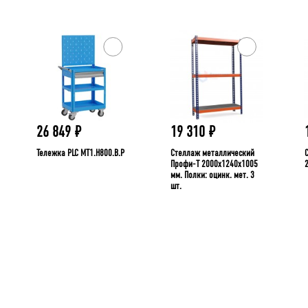
26 849
₽
19 310
₽
Тележка PLC МT1.H800.В.Р
Стеллаж металлический
Профи-Т 2000x1240x1005
мм. Полки: оцинк. мет. 3
шт.