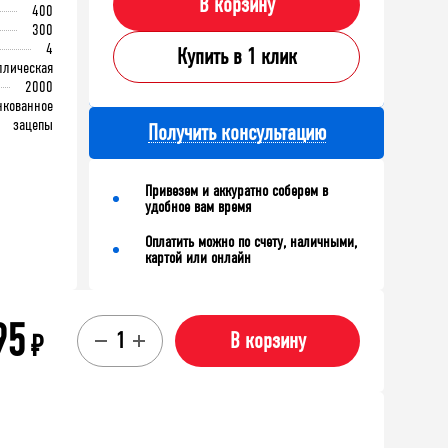
В корзину
400
300
4
Купить в 1 клик
ллическая
2000
нкованное
зацепы
Получить консультацию
Привезем и аккуратно соберем в
удобное вам время
Оплатить можно по счету, наличными,
картой или онлайн
95
₽
В корзину