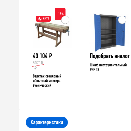
-15%
ХИТ!
43 104
₽
Подобрать аналог
50710
Шкаф инструментальный
₽
PRF П3
Верстак столярный
«Опытный мастер»
Ученический
Характеристики