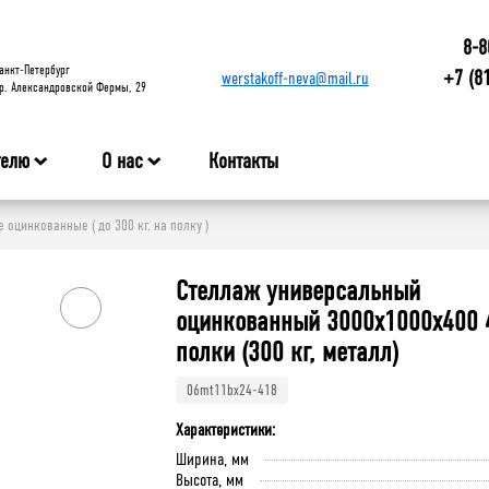
8-8
анкт-Петербург
+7 (8
werstakoff-neva@mail.ru
р. Александровской Фермы, 29
телю
О нас
Контакты
оцинкованные ( до 300 кг. на полку )
Стеллаж универсальный
оцинкованный 3000x1000x400 
полки (300 кг, металл)
06mt11bx24-418
Характеристики:
Ширина, мм
Высота, мм