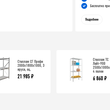
Бесплатно при
Подробнее
Стеллаж ТС
Стеллаж СГ Профи
Лайт-900
2000х1800х1000, 3
2500х1000х
яруса, оц.
4 полки
21 985
₽
6 860
₽