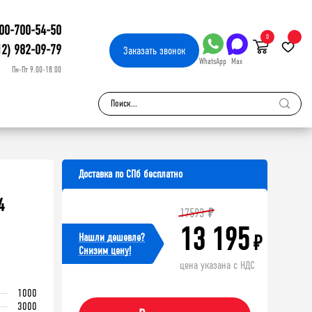
00-700-54-50
0
12) 982-09-79
Заказать
звонок
WhatsApp
Max
Пн-Пт 9.00-18.00
Доставка по СПб бесплатно
4
17593
₽
13 195
Нашли дешевле?
₽
Cнизим цену!
цена указана с НДС
1000
3000