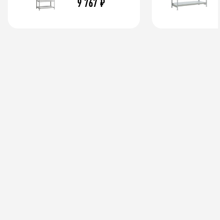
9 767
₽