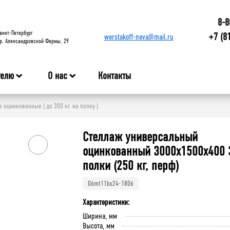
8-8
анкт-Петербург
+7 (8
werstakoff-neva@mail.ru
р. Александровской Фермы, 29
телю
О нас
Контакты
оцинкованные ( до 300 кг. на полку )
Стеллаж универсальный
оцинкованный 3000x1500x400 
полки (250 кг, перф)
06mt11bx24-1806
Характеристики:
Ширина, мм
Высота, мм