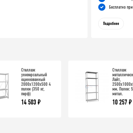
Бесплатно при
Подробнее
Стеллаж
Стеллаж
универсальный
металлическ
оцинкованный
Лайт,
2000x1200x500 4
2500x1000x
полки (350 кг,
мм. Полки: 5
перф)
метал.
14 503
₽
10 257
₽