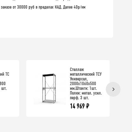
 заказе от 30000 руб в пределах КАД. Далее 40р/км
Стеллаж
ий ТС
металлический ТСУ
Универсал,
800
2000x1060x500
 шт.
мм.Штанги: 1шт.
Полки: метал. усил.
перф. 3 шт.
14 969
₽