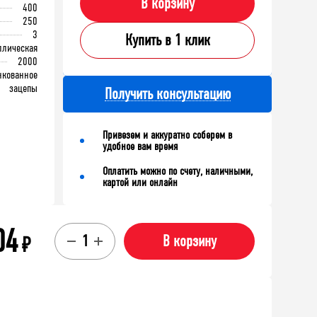
В корзину
400
250
3
Купить в 1 клик
ллическая
2000
нкованное
зацепы
Получить консультацию
Привезем и аккуратно соберем в
удобное вам время
Оплатить можно по счету, наличными,
картой или онлайн
04
₽
В корзину