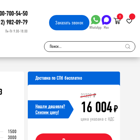
00-700-54-50
0
12) 982-09-79
Заказать
звонок
WhatsApp
Max
Пн-Пт 9.00-18.00
Доставка по СПб бесплатно
3
21339
₽
16 004
Нашли дешевле?
₽
Cнизим цену!
цена указана с НДС
1500
3000