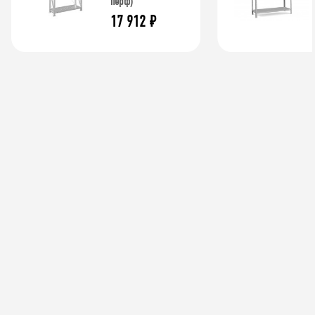
перф)
17 912
₽