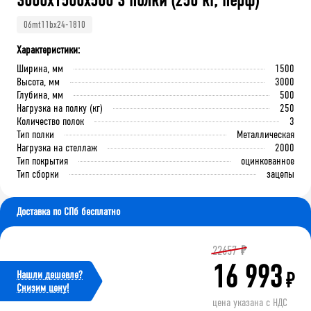
3000x1500x500 3 полки (250 кг, перф)
06mt11bx24-1810
Характеристики:
Ширина, мм
1500
Высота, мм
3000
Глубина, мм
500
Нагрузка на полку (кг)
250
Количество полок
3
Тип полки
Металлическая
Нагрузка на стеллаж
2000
Тип покрытия
оцинкованное
Тип сборки
зацепы
Доставка по СПб бесплатно
22657
₽
16 993
Нашли дешевле?
₽
Cнизим цену!
цена указана с НДС