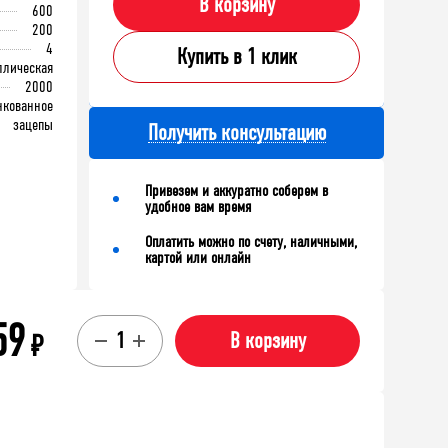
В корзину
600
200
4
Купить в 1 клик
ллическая
2000
нкованное
зацепы
Получить консультацию
Привезем и аккуратно соберем в
удобное вам время
Оплатить можно по счету, наличными,
картой или онлайн
59
₽
В корзину