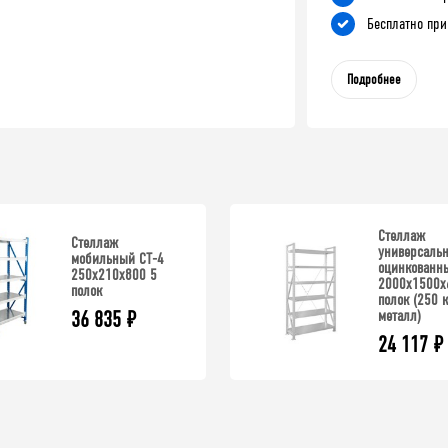
Бесплатно при
Подробнее
Стеллаж
Стеллаж
универсаль
мобильный СТ-4
оцинкованн
250x210x800 5
2000x1500x
полок
полок (250 к
металл)
36 835
₽
24 117
₽