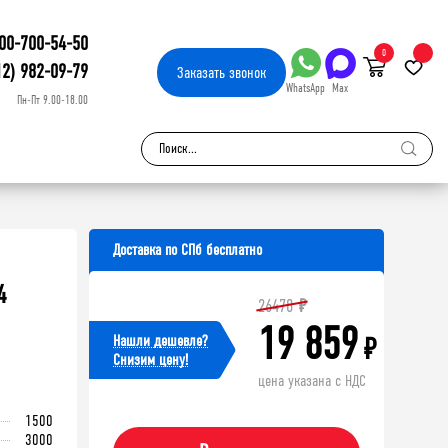
00-700-54-50
0
12) 982-09-79
Заказать
звонок
WhatsApp
Max
Пн-Пт 9.00-18.00
Доставка по СПб бесплатно
4
26478
₽
19 859
Нашли дешевле?
₽
Cнизим цену!
цена указана с НДС
1500
3000