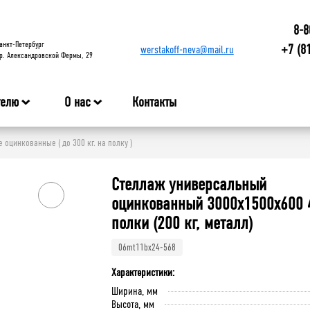
8-8
анкт-Петербург
+7 (8
werstakoff-neva@mail.ru
р. Александровской Фермы, 29
телю
О нас
Контакты
оцинкованные ( до 300 кг. на полку )
Стеллаж универсальный
оцинкованный 3000x1500x600 
полки (200 кг, металл)
06mt11bx24-568
Характеристики:
Ширина, мм
Высота, мм