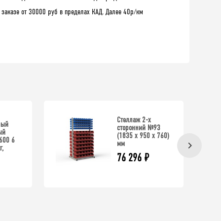
 заказе от 30000 руб в пределах КАД. Далее 40р/км
Стеллаж 2-х
ный
сторонний №93
ый
(1835 х 950 х 760)
600 6
мм
г,
76 296
₽