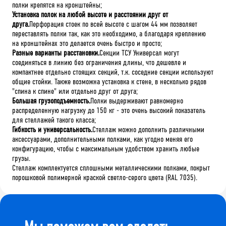
полки крепятся на кронштейны;
Установка полок на любой высоте и расстоянии друг от
друга.
Перфорация стоек по всей высоте с шагом 44 мм позволяет
переставлять полки так, как это необходимо, а благодаря креплению
на кронштейнах это делается очень быстро и просто;
Разные варианты расстановки.
Секции ТСУ Универсал могут
соединяться в линию без ограничения длины, что дешевле и
компактнее отдельно стоящих секций, т.к. соседние секции используют
общие стойки. Также возможна установка к стене, в несколько рядов
"спина к спине" или отдельно друг от друга;
Большая грузоподъемность.
Полки выдерживают равномерно
распределенную нагрузку до 150 кг - это очень высокий показатель
для стеллажей такого класса;
Гибкость и универсальность.
Стеллаж можно дополнить различными
аксессуарами, дополнительными полками, как угодно меняя его
конфигурацию, чтобы с максимальным удобством хранить любые
грузы.
Стеллаж комплектуется сплошными металлическими полками, покрыт
порошковой полимерной краской светло-серого цвета (RAL 7035).