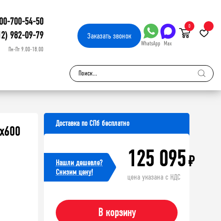
00-700-54-50
0
12) 982-09-79
Заказать
звонок
WhatsApp
Max
Пн-Пт 9.00-18.00
Доставка по СПб бесплатно
x600
125 095
₽
Нашли дешевле?
Cнизим цену!
цена указана с НДС
В корзину