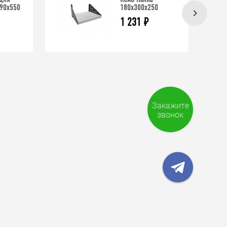
890x550
180x300x250
1 231
₽
Закажите
звонок