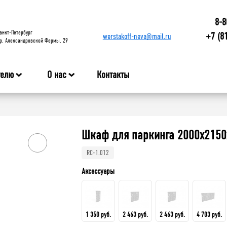
8-8
анкт-Петербург
+7 (8
werstakoff-neva@mail.ru
р. Александровской Фермы, 29
телю
О нас
Контакты
Шкаф для паркинга 2000x2150
RC-1.012
Аксессуары
1 350 руб.
2 463 руб.
2 463 руб.
4 703 руб.