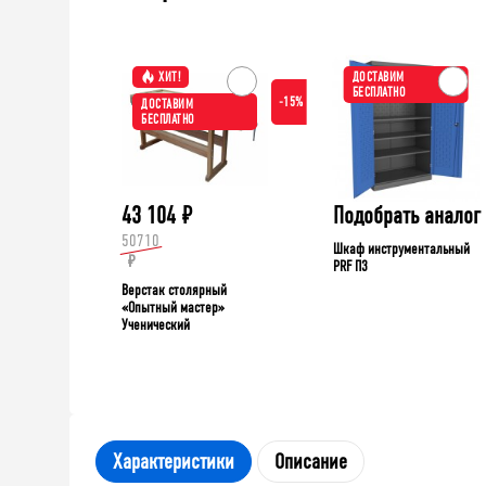
ХИТ!
ДОСТАВИМ
БЕСПЛАТНО
-15%
ДОСТАВИМ
БЕСПЛАТНО
43 104
₽
Подобрать аналог
50710
Шкаф инструментальный
₽
PRF П3
Верстак столярный
«Опытный мастер»
Ученический
Характеристики
Описание