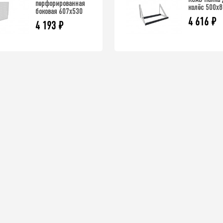
перфорированная
колёс 500x
боковая 607x530
4 616
₽
4 193
₽