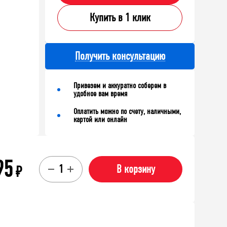
нель
Купить в 1 клик
607x588
рованная 607x1188
Получить консультацию
В корзину
корзину
Привезем и аккуратно соберем в
удобное вам время
Оплатить можно по счету, наличными,
картой или онлайн
95
₽
В корзину