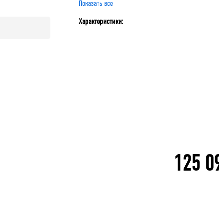
Показать все
RCAB Панель
RCAB Панель
RCAB Панель
RCAB Па
Характеристики:
перфорированная 607x288
перфорированная 607x588
перфорированная 
перфори
№2
В корзину
В 
В корзину
125 0