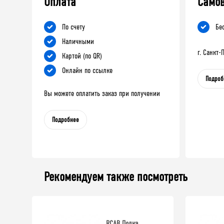
Оплата
Само
По счету
Бе
Наличными
г. Санкт
Картой (по QR)
Онлайн по ссылке
Подроб
Вы можете оплатить заказ при получении
Подробнее
Рекомендуем также посмотреть
RCAB Полка