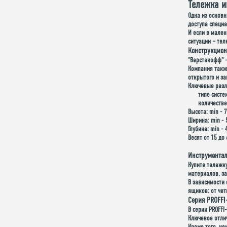
Тележка и
Одна из основн
доступа специ
И если в мален
ситуации – тел
Конструкцион
"Верстакофф" -
Компания такж
открытого и з
Ключевые разл
типе систе
количестве
Высота: min - 
Ширина: min - 
Глубина: min - 
Весят от 15 до 
Инструментал
Купите тележк
материалов, з
В зависимости 
ящиков: от чет
Серия PROFFI
В серии PROFF
Ключевое отли
Кроме того, н