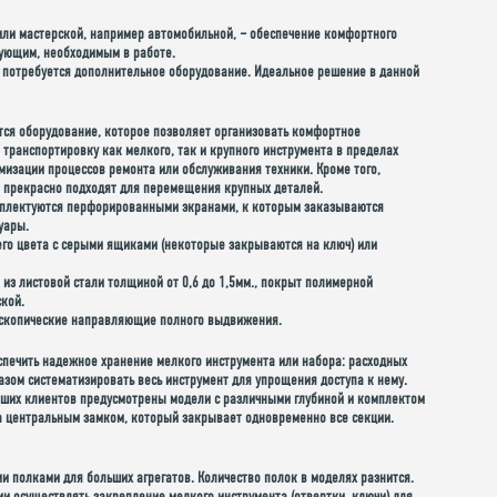
 или мастерской, например автомобильной, – обеспечение комфортного
тующим, необходимым в работе.
го потребуется дополнительное оборудование. Идеальное решение в данной
тся оборудование, которое позволяет организовать комфортное
 транспортировку как мелкого, так и крупного инструмента в пределах
мизации процессов ремонта или обслуживания техники. Кроме того,
 прекрасно подходят для перемещения крупных деталей.
плектуются перфорированными экранами, к которым заказываются
уары.
его цвета с серыми ящиками (некоторые закрываются на ключ) или
из листовой стали толщиной от 0,6 до 1,5мм., покрыт полимерной
кой.
скопические направляющие полного выдвижения.
еспечить надежное
хранение мелкого инструмента или набора:
расходных
ом систематизировать весь инструмент для упрощения доступа к нему.
 наших клиентов предусмотрены модели с различными глубиной и комплектом
на центральным замком, который закрывает одновременно все секции.
полками для больших агрегатов. Количество полок в моделях разнится.
осуществлять закрепление мелкого инструмента (отвертки, ключи) для