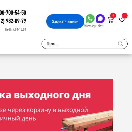
00-700-54-50
0
12) 982-09-79
Заказать
звонок
WhatsApp
Max
Пн-Пт 9.00-18.00