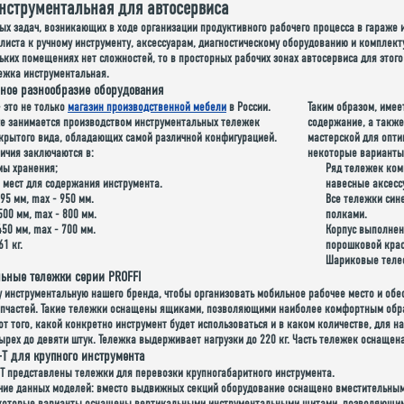
нструментальная для автосервиса
ых задач, возникающих в ходе организации продуктивного рабочего процесса в гараже
алиста к ручному инструменту, аксессуарам, диагностическому оборудованию и комплек
ьких помещениях нет сложностей, то в просторных рабочих зонах автосервиса для это
ежка инструментальная.
ное разнообразие оборудования
 это не только
магазин производственной мебели
в России.
Таким образом, имее
е занимается производством инструментальных тележек
содержание, а также
акрытого вида, обладающих самой различной конфигурацией.
мастерской для опти
ичия заключаются в:
некоторые варианты
мы хранения;
Ряд тележек ком
 мест для содержания инструмента.
навесные аксесс
795 мм, max - 950 мм.
Все тележки син
500 мм, max - 800 мм.
полками.
450 мм, max - 700 мм.
Корпус выполнен 
61 кг.
порошковой крас
Шариковые теле
ьные тележки серии PROFFI
у инструментальную нашего бренда, чтобы организовать мобильное рабочее место и об
апчастей. Такие тележки оснащены ящиками, позволяющими наиболее комфортным образ
от того, какой конкретно инструмент будет использоваться и в каком количестве, для
ырех до девяти штук. Тележка выдерживает нагрузки до 220 кг. Часть тележек оснаще
-T для крупного инструмента
I-T представлены тележки
для перевозки крупногабаритного инструмента
.
чие данных моделей: вместо выдвижных секций оборудование оснащено вместительными 
екоторые варианты оснащены вертикальными инструментальными щитами, позволяющими 