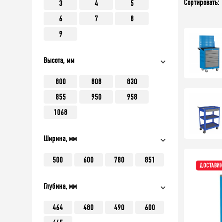
Сортировать:
3
4
5
6
7
8
9
Высота, мм
800
808
830
855
950
958
1068
Ширина, мм
500
600
780
851
ДОСТАВИМ
Глубина, мм
464
480
490
600