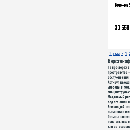
Тележка 
30 558
Первая
«
1
Верстакоф
На просторах в
пространства -
обслуживания, 
Артикул каждой
уверены в том,
специнструмен
Модельный ря
под его стиль 
Вес каждой тел
съемники и стя
Отзывы наших 
посетить наш с
для автосервис