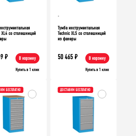
56 683
₽
43 104
₽
50710
Верстак TNC 141.15.2-1
₽
-
Верстак стол
Ученический
инструментальная
Тумба инструментальная
c XL4 со столешницей
Technic XL5 со столешницей
неры
из фанеры
69
₽
50 465
₽
В корзину
В корзину
Купить в 1 клик
Купить в 1 клик
ВИМ БЕСПЛАТНО
ДОСТАВИМ БЕСПЛАТНО