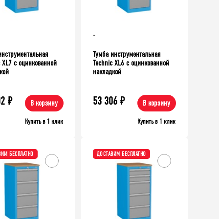
-
инструментальная
Тумба инструментальная
c XL7 с оцинкованной
Technic XL6 с оцинкованной
кой
накладкой
02
₽
53 306
₽
В корзину
В корзину
ДОСТАВИМ БЕСПЛАТНО
ХИТ!
ДОСТАВИМ Б
Купить в 1 клик
Купить в 1 клик
ВИМ БЕСПЛАТНО
ДОСТАВИМ БЕСПЛАТНО