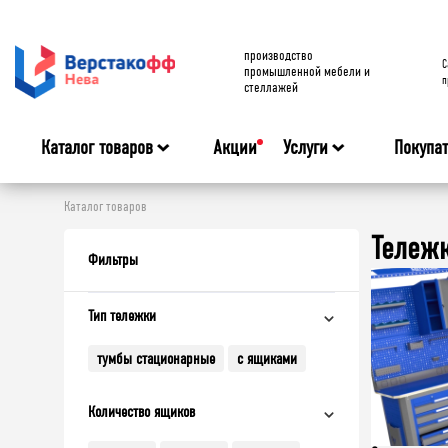
производство
C
промышленной мебели и
п
стеллажей
Каталог товаров
Акции
Услуги
Покупа
Каталог товаров
Тележк
Фильтры
Тип тележки
тумбы стационарные
с ящиками
Количество ящиков