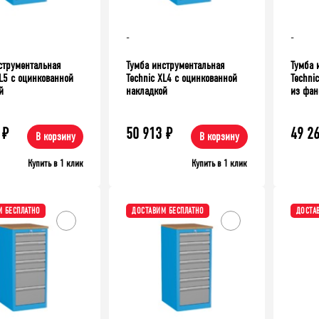
39 335
₽
Верстак TNC 121.17.1-1
-
-
аллический ТСУ Универсал,
00 мм. Полки: метал. 4 шт.
струментальная
Тумба инструментальная
Тумба 
XL5 с оцинкованной
Technic XL4 с оцинкованной
Techni
й
накладкой
из фа
₽
50 913
₽
49 2
В корзину
В корзину
Купить в 1 клик
Купить в 1 клик
 БЕСПЛАТНО
ДОСТАВИМ БЕСПЛАТНО
ДОСТА