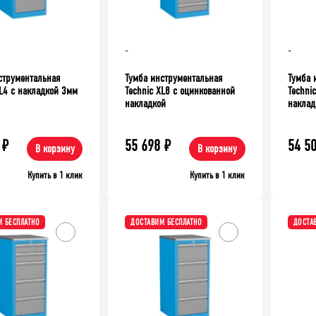
-
-
струментальная
Тумба инструментальная
Тумба 
XL4 с накладкой 3мм
Technic XL8 с оцинкованной
Techni
накладкой
наклад
₽
55 698
₽
54 5
В корзину
В корзину
ХИТ!
ДОСТАВИМ БЕСПЛАТНО
Купить в 1 клик
Купить в 1 клик
 БЕСПЛАТНО
ДОСТАВИМ БЕСПЛАТНО
ДОСТА