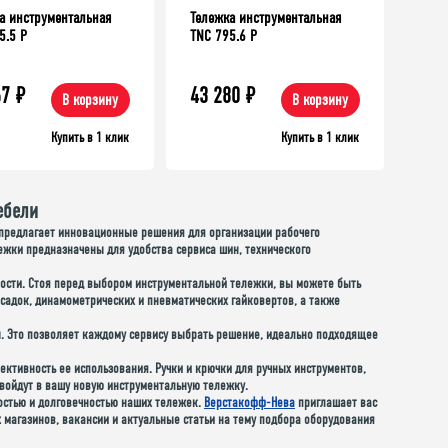
а инструментальная
Тележка инструментальная
5.5 P
TNC 795.6 P
67
₽
43 280
₽
В корзину
В корзину
Купить в 1 клик
Купить в 1 клик
ебели
предлагает инновационные решения для организации рабочего
ежки предназначены для удобства сервиса шин, технического
ьности. Стоя перед выбором инструментальной тележки, вы можете быть
асадок, динамометрических и пневматических гайковертов, а также
. Это позволяет каждому сервису выбрать решение, идеально подходящее
ктивность ее использования. Ручки и крючки для ручных инструментов,
 войдут в вашу новую инструментальную тележку.
остью и долговечностью наших тележек.
Верстакофф-Нева
приглашает вас
 магазинов, вакансии и актуальные статьи на тему подбора оборудования