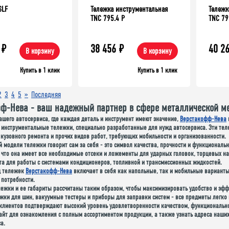
SLF
Тележка инструментальная
Тележк
TNC 795.4 P
TNC 79
₽
38 456
₽
40 2
В корзину
В корзину
Купить в 1 клик
Купить в 1 клик
2
3
4
5
»
Последняя
ф-Нева - ваш надежный партнер в сфере металлической м
ашего автосервиса, где каждая деталь и инструмент имеют значение,
Верстакофф-Нева
 инструментальные тележки, специально разработанные для нужд автосервиса. Эти тел
кузовного ремонта и прочих видов работ, требующих мобильности и организованности.
 модели тележки говорит сам за себя - это символ качества, прочности и функционал
 что она имеет все необходимые отсеки и ложементы для ударных головок, торцевых н
та для работы с системами кондиционеров, топливной и трансмиссионных жидкостей.
д тележек
Верстакофф-Нева
включает в себя как напольные, так и мобильные варианты
и потребности.
ежки и ее габариты рассчитаны таким образом, чтобы максимизировать удобство и эффе
жки для шин, вакуумные тестеры и приборы для заправки систем - все предметы легко
клиентов подтверждают высокий уровень удовлетворенности качеством, функциональн
айт для ознакомления с полным ассортиментом продукции, а также узнать адреса наших
а.