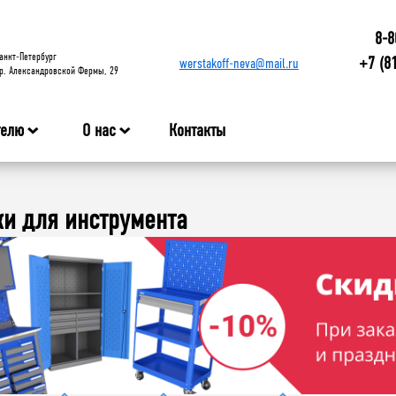
8-8
анкт-Петербург
+7 (8
werstakoff-neva@mail.ru
р. Александровской Фермы, 29
телю
О нас
Контакты
и для инструмента