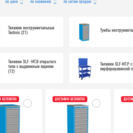
по цене
по названию
по хитам продаж
Тележки инструментальные
Тумбы инструмента
Technic (21)
Тележки SLF -MT.В открытого
Тележки SLF-MT.Р с
типа с выдвижным ящиком
перфорированной п
(12)
 БЕСПЛАТНО
ДОСТАВИМ БЕСПЛАТНО
ДОСТА