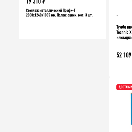
12 230
₽
9 406
₽
10451
Стеллаж Профи-Т для шин 2500x1240x455 мм
₽
 шт.
-
Стеллаж мет
2000x1060x3
Тумба ин
Technic 
накладко
52 109
ДОСТАВИМ