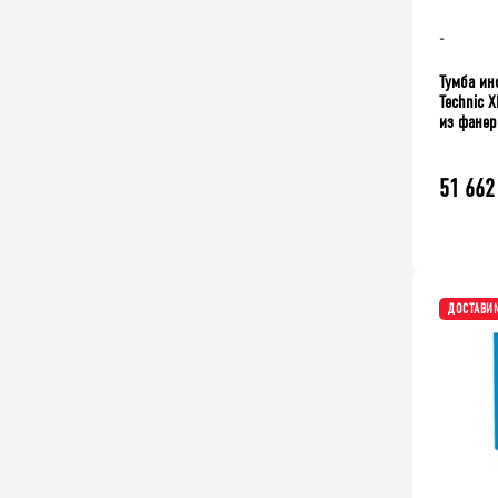
-
Тумба ин
Technic 
из фане
51 662
ДОСТАВИМ