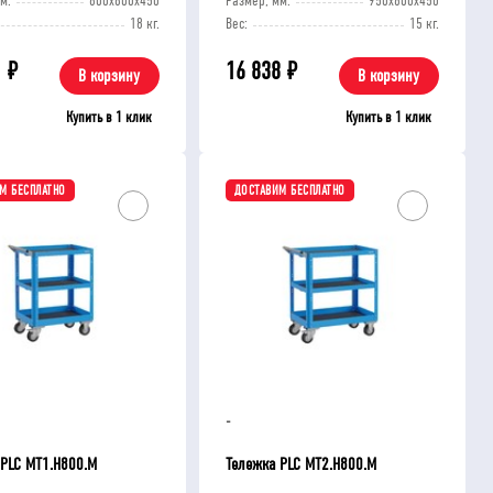
м:
800x800x450
Размер, мм:
950x600x450
18 кг.
Вес:
15 кг.
1
₽
16 838
₽
В корзину
В корзину
Купить в 1 клик
Купить в 1 клик
М БЕСПЛАТНО
ДОСТАВИМ БЕСПЛАТНО
Т!
-
 PLC МT1.H800.М
Тележка PLC МT2.H800.М