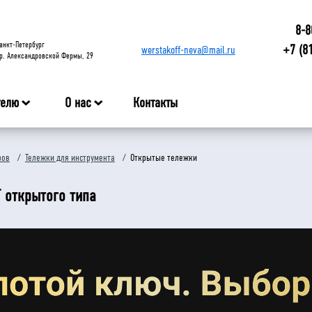
8-8
анкт-Петербург
+7 (8
werstakoff-neva@mail.ru
р. Александровской Фермы, 29
телю
О нас
Контакты
ров
/
Тележки для инструмента
/
Открытые тележки
 открытого типа