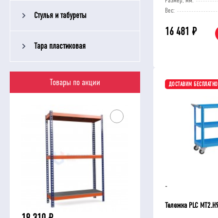
Размер, мм:
Вес:
Стулья и табуреты
16 481
₽
Тара пластиковая
Товары по акции
ДОСТАВИМ БЕСПЛАТНО
-
Тележка PLC МT2.H