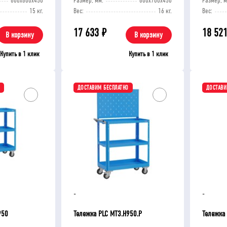
800x600x450
Размер, мм:
800х700х450
Размер, м
15 кг.
Вес:
16 кг.
Вес:
17 633
₽
18 52
В корзину
В корзину
Купить в 1 клик
Купить в 1 клик
ДОСТАВИМ БЕСПЛАТНО
ДОСТАВИ
-10%
ХИ
-
-
950
Тележка PLC МT3.H950.Р
Тележка