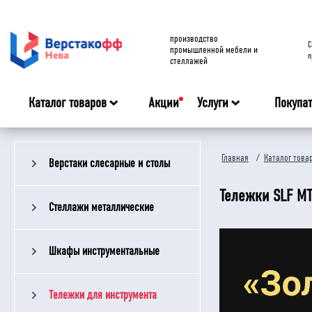
производство
C
промышленной мебели и
п
стеллажей
Каталог товаров
Акции
Услуги
Покупа
Главная
/
Каталог това
Верстаки слесарные и столы
Тележки SLF MT
Стеллажи металлические
Шкафы инструментальные
Тележки для инструмента