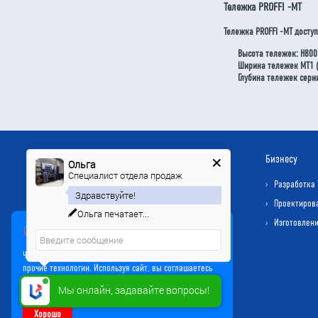
Тележка PROFFI -MT
Тележка PROFFI -MT досту
Высота тележек: Н800
Ширина тележек МТ1 (
Глубина тележек сери
Компания
Бизнесу
Ольга
Специалист отдела продаж
О нас
Разработка 
Здравствуйте!
Лицензии и сертификаты
Проектиров
Ольга
печатает...
Контакты
Изготовлени
Мы используем куки
Политика конфиденциальности
Чтобы улучшить работу сайта, мы используем Cookie и
прочие технологии. Используя сайт, вы соглашаетесь
на обработку файлов Cookie
Мы онлайн, задавайте вопросы!
Хорошо