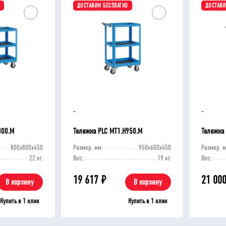
ДОСТАВИМ БЕСПЛАТНО
ДОСТАВИ
-
-
800.М
Тележка PLC МT1.H950.М
Тележка
800x800x450
Размер, мм:
950x600x450
Размер, м
22 кг.
Вес:
19 кг.
Вес:
19 617
₽
21 00
В корзину
В корзину
Купить в 1 клик
Купить в 1 клик