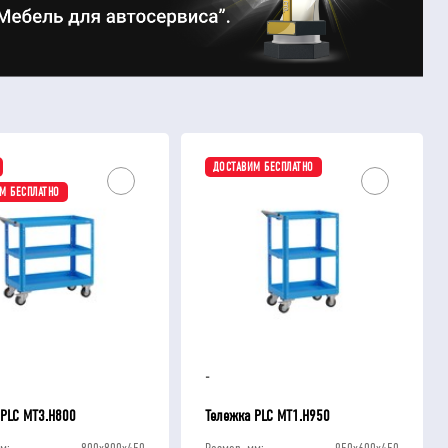
ДОСТАВИМ БЕСПЛАТНО
М БЕСПЛАТНО
-
 PLC МT3.H800
Тележка PLC МT1.H950