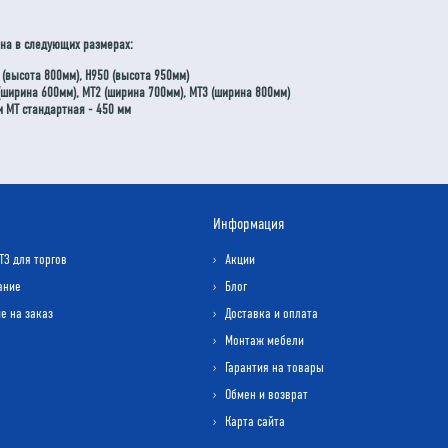
пна в следующих размерах:
 (высота 800мм), Н950 (высота 950мм)
ширина 600мм), МТ2 (ширина 700мм), МТ3 (ширина 800мм)
и МТ стандартная - 450 мм
Информация
ТЗ для торгов
Акции
ание
Блог
е на заказ
Доставка и оплата
Монтаж мебели
Гарантия на товары
Обмен и возврат
Карта сайта