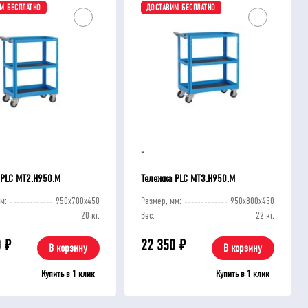
М БЕСПЛАТНО
ДОСТАВИМ БЕСПЛАТНО
-
 PLC МT2.H950.М
Тележка PLC МT3.H950.М
м:
950x700x450
Размер, мм:
950x800x450
20 кг.
Вес:
22 кг.
0
₽
22 350
₽
В корзину
В корзину
Купить в 1 клик
Купить в 1 клик