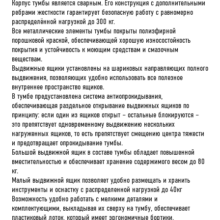
Корпус тумбы является сварным. Его конструкция с дополнительными
ребрами жесткости гарантирует безопасную работу с равномерно
распределённой нагрузкой до 300 кг.
Все металлические элементы тумбы покрыты полиэфирной
порошковой краской, обеспечивающей хорошую износостойкость
покрытия и устойчивость к моющим средствам и смазочным
веществам.
Выдвижные ящики установлены на шариковых направляющих полного
выдвижения, позволяющих удобно использовать все полезное
внутреннее пространство ящиков.
В тумбе предустановлена система антиопрокидывания,
обеспечивающая раздельное открывание выдвижных ящиков по
принципу: если один из ящиков открыт – остальные блокируются –
это препятствует одновременному выдвижению нескольких
нагруженных ящиков, то есть препятствует смещению центра тяжести
и предотвращает опрокидывание тумбы.
Большой выдвижной ящик в составе тумбы обладает повышенной
вместительностью и обеспечивает хранение содержимого весом до 80
кг.
Малый выдвижной ящик позволяет удобно размещать и хранить
инструменты и оснастку с распределенной нагрузкой до 40кг
Возможность удобно работать с мелкими деталями и
комплектующими, выкладывая их сверху на тумбу, обеспечивает
пластиковый лоток, который имеет эргономичные бортики.