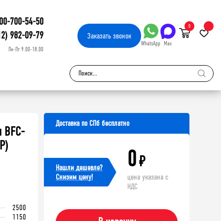
00-700-54-50
0
12) 982-09-79
Заказать
звонок
WhatsApp
Max
Пн-Пт 9.00-18.00
Доставка по СПб бесплатно
и BFC-
P)
0
₽
Нашли дешевле?
Cнизим цену!
цена указана с
НДС
2500
1150