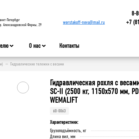
8-8
анкт-Петербург
+7 (8
werstakoff-neva@mail.ru
р. Александровской Фермы, 29
телю
О нас
Контакты
и)
Гидравлические тележки с весами
Гидравлическая рохля с весам
SC-II (2500 кг, 1150х570 мм, PD
WEMALIFT
60-0063
Характеристики:
Грузоподъёмность, кг
Длина вил, мм