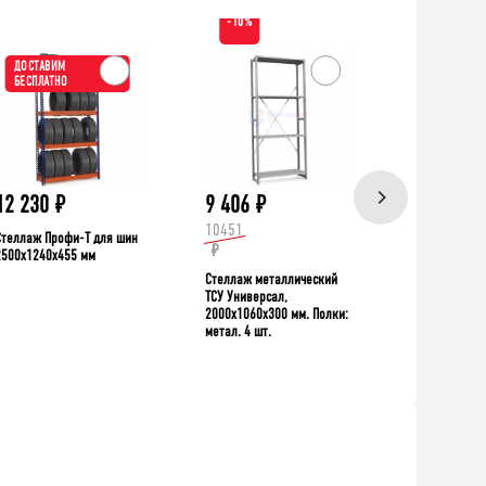
-10%
ДОСТАВИМ
ХИТ!
БЕСПЛАТНО
ДОСТАВИ
БЕСПЛАТН
12 230
₽
9 406
₽
39 335
10451
Стеллаж Профи-Т для шин
Верстак TNC 
₽
2500x1240x455 мм
Стеллаж металлический
ТСУ Универсал,
2000x1060x300 мм. Полки:
метал. 4 шт.