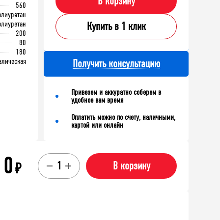
В корзину
560
олиуретан
олиуретан
Купить в 1 клик
200
80
180
влическая
Получить консультацию
Привезем и аккуратно соберем в
удобное вам время
Оплатить можно по счету, наличными,
картой или онлайн
0
₽
В корзину